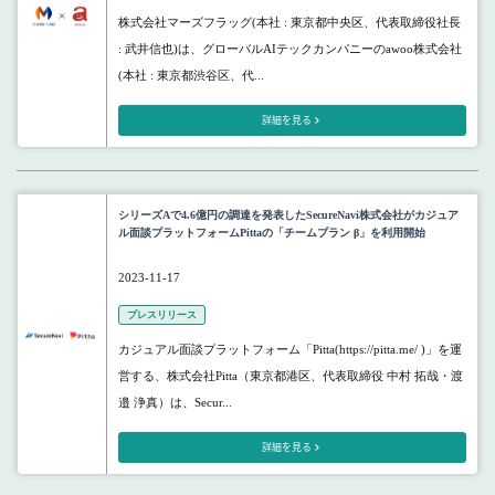
株式会社マーズフラッグ(本社 : 東京都中央区、代表取締役社長
: 武井信也)は、グローバルAIテックカンパニーのawoo株式会社
(本社 : 東京都渋谷区、代...
詳細を見る
シリーズAで4.6億円の調達を発表したSecureNavi株式会社がカジュア
ル面談プラットフォームPittaの「チームプラン β」を利用開始
2023-11-17
プレスリリース
カジュアル面談プラットフォーム「Pitta(https://pitta.me/ )」を運
営する、株式会社Pitta（東京都港区、代表取締役 中村 拓哉・渡
邉 浄真）は、Secur...
詳細を見る