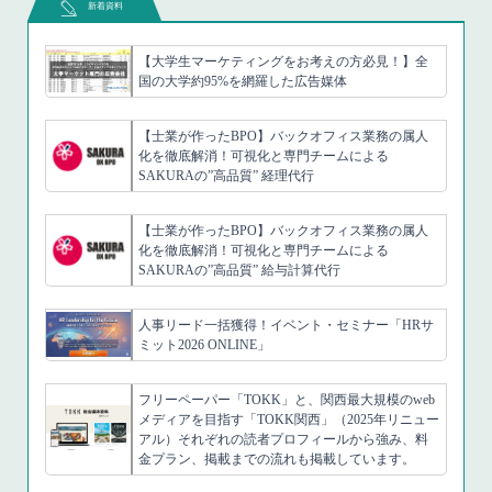
新着資料
【大学生マーケティングをお考えの方必見！】全
国の大学約95%を網羅した広告媒体
【士業が作ったBPO】バックオフィス業務の属人
化を徹底解消！可視化と専門チームによる
SAKURAの”高品質” 経理代行
【士業が作ったBPO】バックオフィス業務の属人
化を徹底解消！可視化と専門チームによる
SAKURAの”高品質” 給与計算代行
人事リード一括獲得！イベント・セミナー「HRサ
ミット2026 ONLINE」
フリーペーパー「TOKK」と、関西最大規模のweb
メディアを目指す「TOKK関西」（2025年リニュー
アル）それぞれの読者プロフィールから強み、料
金プラン、掲載までの流れも掲載しています。