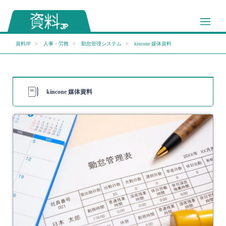
資料JP
人事・労務
勤怠管理システム
kincone 媒体資料
kincone 媒体資料