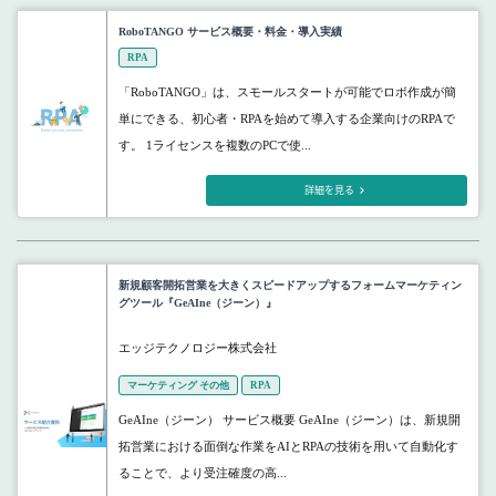
RoboTANGO サービス概要・料金・導入実績
RPA
「RoboTANGO」は、スモールスタートが可能でロボ作成が簡
単にできる、初心者・RPAを始めて導入する企業向けのRPAで
す。 1ライセンスを複数のPCで使...
詳細を見る
新規顧客開拓営業を大きくスピードアップするフォームマーケティン
グツール『GeAIne（ジーン）』
エッジテクノロジー株式会社
マーケティング その他
RPA
GeAIne（ジーン） サービス概要 GeAIne（ジーン）は、新規開
拓営業における面倒な作業をAIとRPAの技術を用いて自動化す
ることで、より受注確度の高...