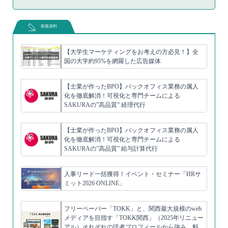
新着資料
【大学生マーケティングをお考えの方必見！】全
国の大学約95%を網羅した広告媒体
【士業が作ったBPO】バックオフィス業務の属人
化を徹底解消！可視化と専門チームによる
SAKURAの”高品質” 経理代行
【士業が作ったBPO】バックオフィス業務の属人
化を徹底解消！可視化と専門チームによる
SAKURAの”高品質” 給与計算代行
人事リード一括獲得！イベント・セミナー「HRサ
ミット2026 ONLINE」
フリーペーパー「TOKK」と、関西最大規模のweb
メディアを目指す「TOKK関西」（2025年リニュー
アル）それぞれの読者プロフィールから強み、料