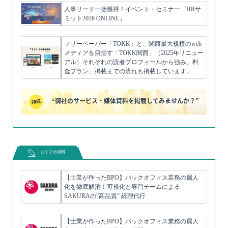
人事リード一括獲得！イベント・セミナー「HRサ
ミット2026 ONLINE」
フリーペーパー「TOKK」と、関西最大規模のweb
メディアを目指す「TOKK関西」（2025年リニュー
アル）それぞれの読者プロフィールから強み、料
金プラン、掲載までの流れも掲載しています。
“御社のサービス・媒体資料を掲載してみませんか？”
おすすめ資料
【士業が作ったBPO】バックオフィス業務の属人
化を徹底解消！可視化と専門チームによる
SAKURAの”高品質” 経理代行
【士業が作ったBPO】バックオフィス業務の属人