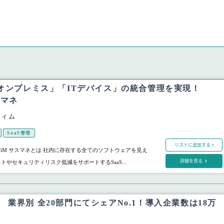
「オンプレミス」「ITデバイス」の統合管理を実現！
スマネ
ティム
SaaS管理
リストに追加する +
TiM サスマネとは 社内に存在する全てのソフトウェアを見え
詳細を見る
トやセキュリティリスク低減をサポートするSaaS...
 Biz 業界別 全20部門にてシェアNo.1！導入企業数は18万