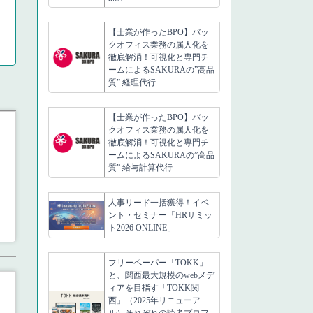
【士業が作ったBPO】バッ
クオフィス業務の属人化を
徹底解消！可視化と専門チ
ームによるSAKURAの”高品
質” 経理代行
【士業が作ったBPO】バッ
クオフィス業務の属人化を
徹底解消！可視化と専門チ
ームによるSAKURAの”高品
質” 給与計算代行
人事リード一括獲得！イベ
ント・セミナー「HRサミッ
ト2026 ONLINE」
フリーペーパー「TOKK」
と、関西最大規模のwebメデ
ィアを目指す「TOKK関
西」（2025年リニューア
ル）それぞれの読者プロフ