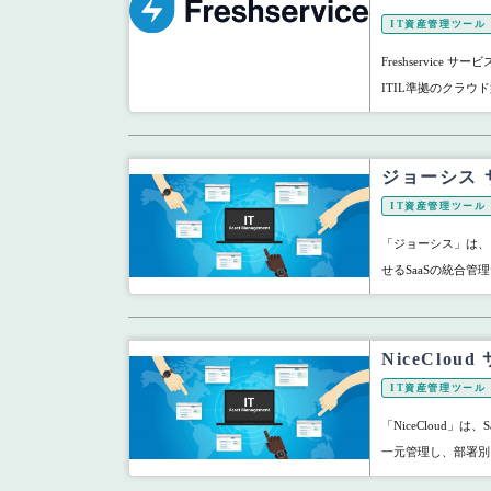
IT資産管理ツール
Freshservice 
ITIL準拠のクラウド
ジョーシス
IT資産管理ツール
「ジョーシス」は、
せるSaaSの統合管
NiceClo
IT資産管理ツール
「NiceCloud」
一元管理し、部署別