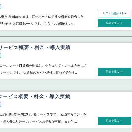
リストに追加する +
サービス概要 Freshserviceは、ITサポートに必要な機能を統合した
詳細を見る
型社内向けITSMツールです。 主な4つの機能をご...
 サービス概要・料金・導入実績
コーポレートIT業務を削減し、セキュリティレベルを向上さ
詳細を見る
理サービスです。 従業員の入社や退社に伴って発生す...
ud サービス概要・料金・導入実績
は、SaaS管理が効率的に行えるサービスです。 SaaSアカウントを
詳細を見る
・個人毎に利用中のサービスの把握が可能。また利...