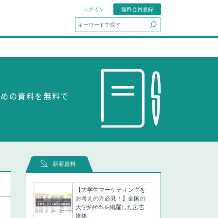
ログイン
無料会員登録
search
ための資料を無料で
新着資料
【大学生マーケティングを
お考えの方必見！】全国の
大学約95%を網羅した広告
媒体