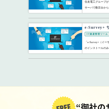
住友電工グループが自
サーバで数百台から数
e-Surve
IT資産管理ツール
「e-Survey+（
のインストールのみ
“御社の