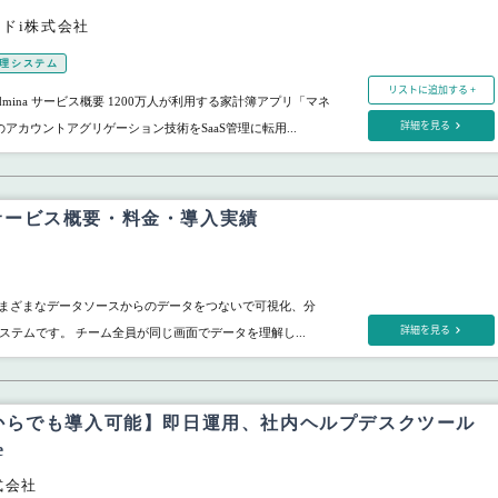
ドi株式会社
管理システム
リストに追加する +
mina サービス概要 1200万人が利用する家計簿アプリ「マネ
詳細を見る
アカウントアグリゲーション技術をSaaS管理に転用...
ck サービス概要・料金・導入実績
は、さまざまなデータソースからのデータをつないで可視化、分
詳細を見る
ステムです。 チーム全員が同じ画面でデータを理解し...
からでも導入可能】即日運用、社内ヘルプデスクツール
e
株式会社