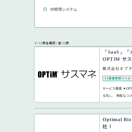
ID管理システム
1
~
12
件を表示 / 全
12
件
「SaaS」
OPTiM サ
株式会社オプ
IT資産管理ツール
サービス概要 ▼OP
る化し、 無駄なコス
Optimal
社！