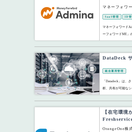
マネーフォワー
SaaS管理
ID
マネーフォワードAd
ーフォワードME」の
DataDe
統合運用管理
「Datadeck」
析、共有が可能なシ
【在宅環境
Freshservic
OrangeOne