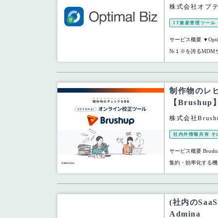
株式会社オプ
IT資産管理ツール
サービス概要 ▼Opti
№１※を誇るMDMサ
制作物のレ
【Brushup
株式会社Brush
社内外情報共有 そ
サービス概要 Bru
集約・効率化する機
(社内のSa
Admina