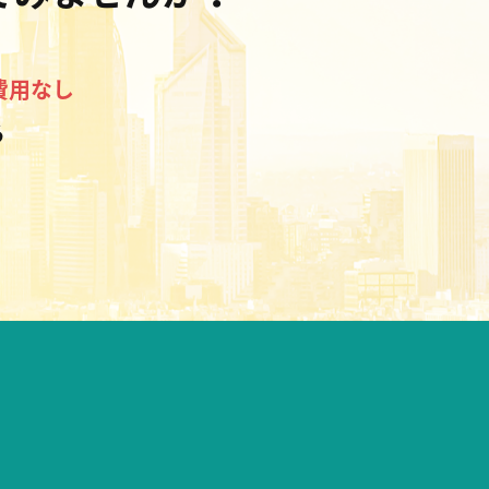
費用なし
る