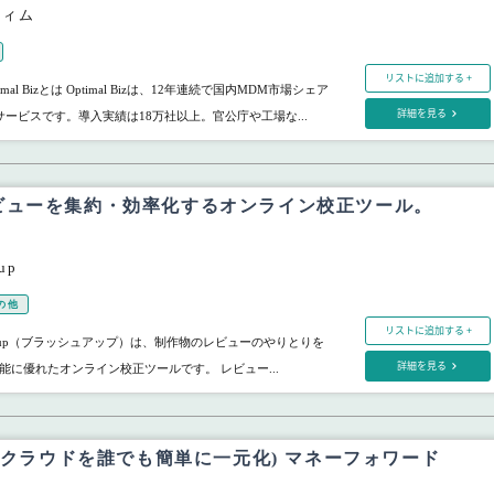
ティム
リストに追加する +
mal Bizとは Optimal Bizは、12年連続で国内MDM市場シェア
詳細を見る
ービスです。導入実績は18万社以上。官公庁や工場な...
ビューを集約・効率化するオンライン校正ツール。
】
up
の他
リストに追加する +
shup（ブラッシュアップ）は、制作物のレビューのやりとりを
詳細を見る
能に優れたオンライン校正ツールです。 レビュー...
aSクラウドを誰でも簡単に一元化) マネーフォワード