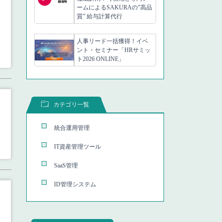
ームによるSAKURAの”高品
質” 給与計算代行
人事リード一括獲得！イベ
ント・セミナー「HRサミッ
ト2026 ONLINE」
カテゴリ一覧
統合運用管理
IT資産管理ツール
SaaS管理
ID管理システム