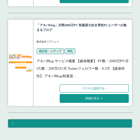
「アキバblog」月間2000万PV 秋葉原大好き男性PCユーザーが集
まるブログ
株式会社リアジュー
純広告・メディア
男性
アキバBlog サービス概要 【媒体概要】 PV数：2000万PV/月
UU数：200万UU/月 Twitterフォロワー数：9.3万 【媒体特
性】 アキバBlog(秋葉原...
リストに追加する +
詳細を見る
1