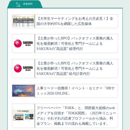
新着資料
【大学生マーケティングをお考えの方必見！】全
国の大学約95%を網羅した広告媒体
【士業が作ったBPO】バックオフィス業務の属人
化を徹底解消！可視化と専門チームによる
SAKURAの”高品質” 経理代行
【士業が作ったBPO】バックオフィス業務の属人
化を徹底解消！可視化と専門チームによる
SAKURAの”高品質” 給与計算代行
人事リード一括獲得！イベント・セミナー「HRサ
ミット2026 ONLINE」
フリーペーパー「TOKK」と、関西最大規模のweb
メディアを目指す「TOKK関西」（2025年リニュー
アル）それぞれの読者プロフィールから強み、料
金プラン、掲載までの流れも掲載しています。