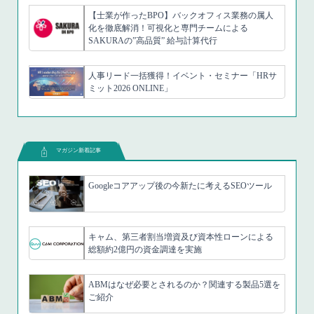
【士業が作ったBPO】バックオフィス業務の属人
化を徹底解消！可視化と専門チームによる
SAKURAの”高品質” 給与計算代行
人事リード一括獲得！イベント・セミナー「HRサ
ミット2026 ONLINE」
マガジン新着記事
Googleコアアップ後の今新たに考えるSEOツール
キャム、第三者割当増資及び資本性ローンによる
総額約2億円の資金調達を実施
ABMはなぜ必要とされるのか？関連する製品5選を
ご紹介