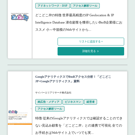
アドネットワーク・DSP
アクセス解析ツール
どこどこJPの特徴 世界最高精度のIP Geolocation & IP
Intelligence Database 潜在顧客を獲得したいBtoB企業様にお
ススメ 小～中規模のWebサイトから...
リストに追加する +
詳細を見る
GoogleアナリティクスでBtoBアクセス分析！「どこどこ
JP×Googleアナリティクス」資料
サイバーエリアリサーチ株式会社
純広告・メディア
ビジネスマン
経営者
アクセス解析ツール
特徴 従来のGoogleアナリティクスでは確認することのでき
ない見込み顧客を「どこどこJP」との連携で可視化 全ての
お手続きはWebサイト上でいつでも実...