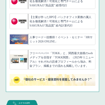
化を徹底解消！可視化と専門チームによる
SAKURAの”高品質” 経理代行
【士業が作ったBPO】バックオフィス業務の属人
化を徹底解消！可視化と専門チームによる
SAKURAの”高品質” 給与計算代行
人事リード一括獲得！イベント・セミナー「HRサ
ミット2026 ONLINE」
フリーペーパー「TOKK」と、関西最大規模のweb
メディアを目指す「TOKK関西」（2025年リニュー
アル）それぞれの読者プロフィールから強み、料
金プラン、掲載までの流れも掲載しています。
“御社のサービス・媒体資料を掲載してみませんか？”
おすすめ資料