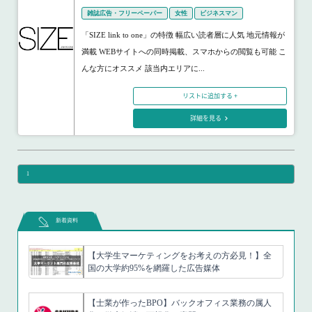
雑誌広告・フリーペーパー
女性
ビジネスマン
「SIZE link to one」の特徴 幅広い読者層に人気 地元情報が
満載 WEBサイトへの同時掲載、スマホからの閲覧も可能 こ
んな方にオススメ 該当内エリアに...
リストに追加する +
詳細を見る
1
新着資料
【大学生マーケティングをお考えの方必見！】全
国の大学約95%を網羅した広告媒体
【士業が作ったBPO】バックオフィス業務の属人