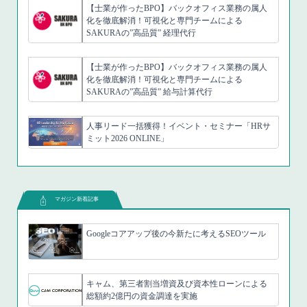
【士業が作ったBPO】バックオフィス業務の属人
化を徹底解消！可視化と専門チームによる
SAKURAの”高品質” 経理代行
【士業が作ったBPO】バックオフィス業務の属人
化を徹底解消！可視化と専門チームによる
SAKURAの”高品質” 給与計算代行
人事リード一括獲得！イベント・セミナー「HRサ
ミット2026 ONLINE」
マガジン新着記事
Googleコアアップ後の今新たに考えるSEOツール
キャム、第三者割当増資及び資本性ローンによる
総額約2億円の資金調達を実施