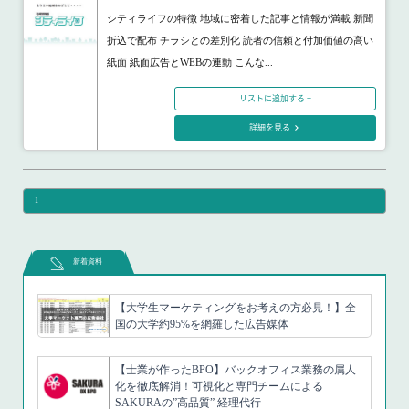
シティライフの特徴 地域に密着した記事と情報が満載 新聞
折込で配布 チラシとの差別化 読者の信頼と付加価値の高い
紙面 紙面広告とWEBの連動 こんな...
リストに追加する +
詳細を見る
1
新着資料
【大学生マーケティングをお考えの方必見！】全
国の大学約95%を網羅した広告媒体
【士業が作ったBPO】バックオフィス業務の属人
化を徹底解消！可視化と専門チームによる
SAKURAの”高品質” 経理代行