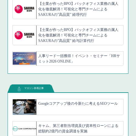
【士業が作ったBPO】バックオフィス業務の属人
化を徹底解消！可視化と専門チームによる
SAKURAの”高品質” 経理代行
【士業が作ったBPO】バックオフィス業務の属人
化を徹底解消！可視化と専門チームによる
SAKURAの”高品質” 給与計算代行
人事リード一括獲得！イベント・セミナー「HRサ
ミット2026 ONLINE」
マガジン新着記事
Googleコアアップ後の今新たに考えるSEOツール
キャム、第三者割当増資及び資本性ローンによる
総額約2億円の資金調達を実施