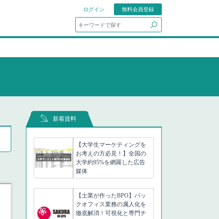
ログイン
無料会員登録
search
新着資料
【大学生マーケティングを
お考えの方必見！】全国の
大学約95%を網羅した広告
媒体
【士業が作ったBPO】バッ
クオフィス業務の属人化を
徹底解消！可視化と専門チ