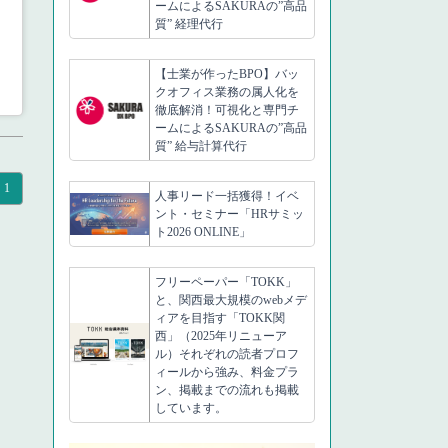
ームによるSAKURAの”高品
質” 経理代行
【士業が作ったBPO】バッ
クオフィス業務の属人化を
徹底解消！可視化と専門チ
ームによるSAKURAの”高品
質” 給与計算代行
1
人事リード一括獲得！イベ
ント・セミナー「HRサミッ
ト2026 ONLINE」
フリーペーパー「TOKK」
と、関西最大規模のwebメデ
ィアを目指す「TOKK関
西」（2025年リニューア
ル）それぞれの読者プロフ
ィールから強み、料金プラ
ン、掲載までの流れも掲載
しています。