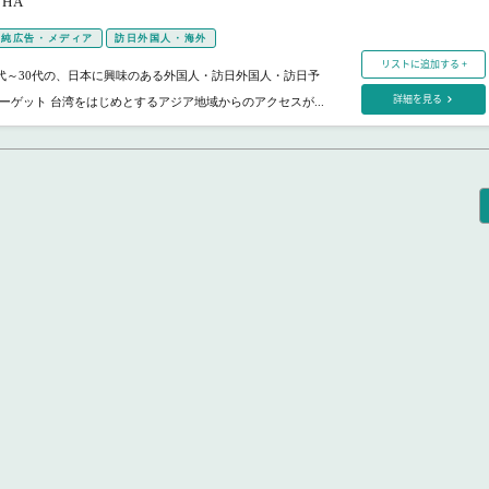
HA
純広告・メディア
訪日外国人・海外
リストに追加する +
20代～30代の、日本に興味のある外国人・訪日外国人・訪日予
詳細を見る
ーゲット 台湾をはじめとするアジア地域からのアクセスが...