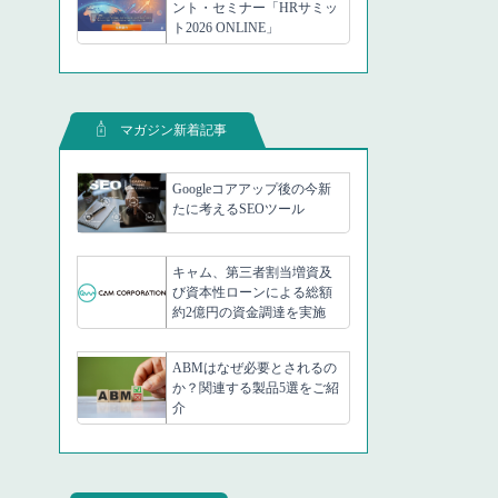
ント・セミナー「HRサミッ
ト2026 ONLINE」
マガジン新着記事
Googleコアアップ後の今新
たに考えるSEOツール
キャム、第三者割当増資及
び資本性ローンによる総額
約2億円の資金調達を実施
ABMはなぜ必要とされるの
か？関連する製品5選をご紹
介