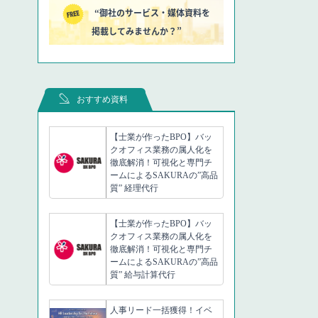
“御社のサービス・媒体資料を
掲載してみませんか？”
おすすめ資料
【士業が作ったBPO】バッ
クオフィス業務の属人化を
徹底解消！可視化と専門チ
ームによるSAKURAの”高品
質” 経理代行
【士業が作ったBPO】バッ
クオフィス業務の属人化を
徹底解消！可視化と専門チ
ームによるSAKURAの”高品
質” 給与計算代行
人事リード一括獲得！イベ