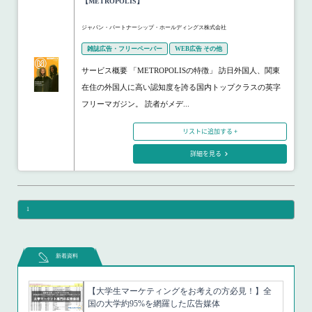
【METROPOLIS】
ジャパン・パートナーシップ・ホールディングス株式会社
雑誌広告・フリーペーパー
WEB広告 その他
サービス概要 「METROPOLISの特徴」 訪日外国人、関東
在住の外国人に高い認知度を誇る国内トップクラスの英字
フリーマガジン。 読者がメデ...
リストに追加する +
詳細を見る
1
新着資料
【大学生マーケティングをお考えの方必見！】全
国の大学約95%を網羅した広告媒体