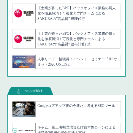
【士業が作ったBPO】バックオフィス業務の属人
化を徹底解消！可視化と専門チームによる
SAKURAの”高品質” 経理代行
【士業が作ったBPO】バックオフィス業務の属人
化を徹底解消！可視化と専門チームによる
SAKURAの”高品質” 給与計算代行
人事リード一括獲得！イベント・セミナー「HRサ
ミット2026 ONLINE」
マガジン新着記事
Googleコアアップ後の今新たに考えるSEOツール
キャム、第三者割当増資及び資本性ローンによる
総額約2億円の資金調達を実施