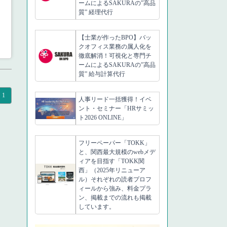
ームによるSAKURAの”高品
質” 経理代行
【士業が作ったBPO】バッ
クオフィス業務の属人化を
徹底解消！可視化と専門チ
ームによるSAKURAの”高品
質” 給与計算代行
1
人事リード一括獲得！イベ
ント・セミナー「HRサミッ
ト2026 ONLINE」
フリーペーパー「TOKK」
と、関西最大規模のwebメデ
ィアを目指す「TOKK関
西」（2025年リニューア
ル）それぞれの読者プロフ
ィールから強み、料金プラ
ン、掲載までの流れも掲載
しています。