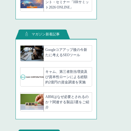
ント・セミナー「HRサミッ
ト2026 ONLINE」
マガジン新着記事
Googleコアアップ後の今新
たに考えるSEOツール
キャム、第三者割当増資及
び資本性ローンによる総額
約2億円の資金調達を実施
ABMはなぜ必要とされるの
か？関連する製品5選をご紹
介