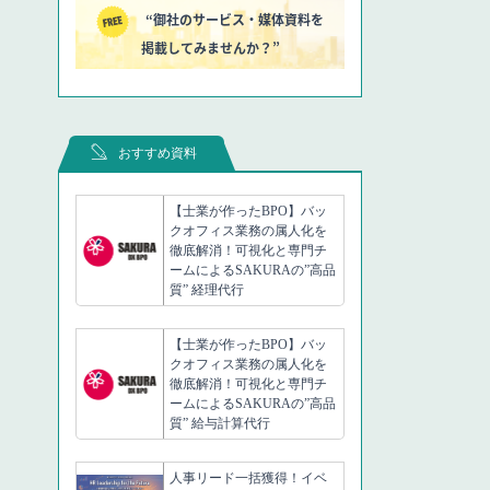
“御社のサービス・媒体資料を
掲載してみませんか？”
おすすめ資料
【士業が作ったBPO】バッ
クオフィス業務の属人化を
徹底解消！可視化と専門チ
ームによるSAKURAの”高品
質” 経理代行
【士業が作ったBPO】バッ
クオフィス業務の属人化を
徹底解消！可視化と専門チ
ームによるSAKURAの”高品
質” 給与計算代行
人事リード一括獲得！イベ