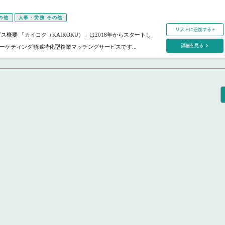
M
の他
人事・労務 その他
リストに追加する +
ス概要 「カイコク（KAIKOKU）」は2018年からスタートし
詳細を見る
ーケティング領域特化型複業マッチングサービスです...