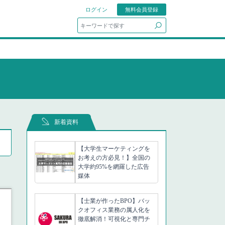
ログイン
無料会員登録
search
新着資料
【大学生マーケティングを
お考えの方必見！】全国の
大学約95%を網羅した広告
媒体
【士業が作ったBPO】バッ
クオフィス業務の属人化を
徹底解消！可視化と専門チ