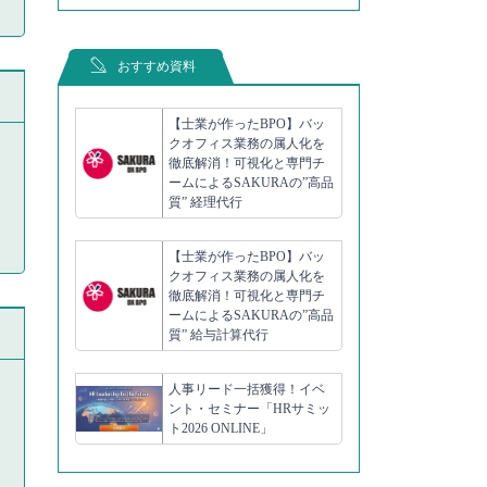
おすすめ資料
【士業が作ったBPO】バッ
クオフィス業務の属人化を
徹底解消！可視化と専門チ
ームによるSAKURAの”高品
質” 経理代行
【士業が作ったBPO】バッ
クオフィス業務の属人化を
徹底解消！可視化と専門チ
ームによるSAKURAの”高品
質” 給与計算代行
人事リード一括獲得！イベ
ント・セミナー「HRサミッ
ト2026 ONLINE」