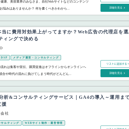
、健康、美容業界のみなさま、自社Webサイトなどのコンテンツ
詳細を見る
お悩みはありませんか？ 何を書くべきかわから...
本当に費用対効果上がってますか？Web広告の代理店を選
ーティングで決める
O
DSP
メディア運営・コンサルティング
リストに追加する +
の流れは集客や宣伝、購買促進はオフラインからオンラインへ
詳細を見る
競合や時代の流れに負けてしまう時代がどんどん...
ト分析&コンサルティングサービス｜GA4の導入～運用ま
支援
式会社
ンサルティング
WEBサイト制作・運営管理