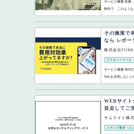
サービス概要 医療
制作で、このような
その施策で
なら レポ
株式会社FUKK
アドネットワーク・
サービス概要 時代
Webを活用しないと
WEBサイ
並走してご
サムライト株
メディア運営・コ