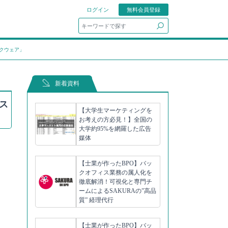
ログイン
無料会員登録
search
クウェア」
新着資料
ス
【大学生マーケティングを
お考えの方必見！】全国の
大学約95%を網羅した広告
媒体
【士業が作ったBPO】バッ
クオフィス業務の属人化を
徹底解消！可視化と専門チ
ームによるSAKURAの”高品
質” 経理代行
【士業が作ったBPO】バッ