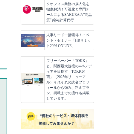
クオフィス業務の属人化を
徹底解消！可視化と専門チ
ームによるSAKURAの”高品
質” 給与計算代行
人事リード一括獲得！イベ
ント・セミナー「HRサミッ
ト2026 ONLINE」
フリーペーパー「TOKK」
と、関西最大規模のwebメデ
ィアを目指す「TOKK関
西」（2025年リニューア
ル）それぞれの読者プロフ
ィールから強み、料金プラ
ン、掲載までの流れも掲載
しています。
“御社のサービス・媒体資料を
掲載してみませんか？”