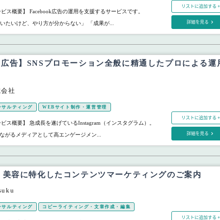
リストに追加する +
ビス概要】 Facebook広告の運用を支援するサービスです。
詳細を見る
を使いたいけど、やり方が分からない」 「成果が...
gram広告】SNSプロモーション全般に精通したプロによる運
式会社
ンサルティング
WEBサイト制作・運営管理
リストに追加する +
ビス概要】 急成長を遂げているInstagram（インスタグラム）。
詳細を見る
ながるメディアとして高エンゲージメン...
・美容に特化したコンテンツマーケティングのご案内
uku
ンサルティング
コピーライティング・文章作成・編集
リストに追加する +