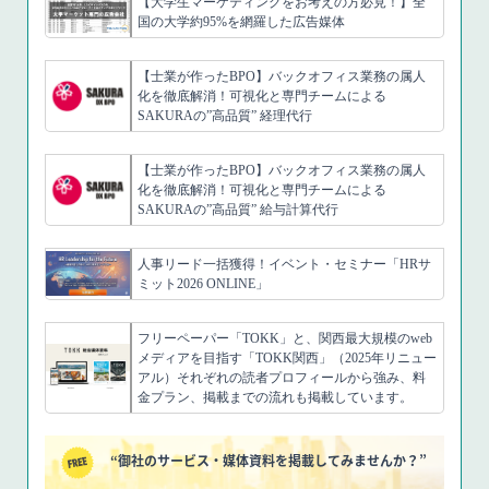
【大学生マーケティングをお考えの方必見！】全
国の大学約95%を網羅した広告媒体
【士業が作ったBPO】バックオフィス業務の属人
化を徹底解消！可視化と専門チームによる
SAKURAの”高品質” 経理代行
【士業が作ったBPO】バックオフィス業務の属人
化を徹底解消！可視化と専門チームによる
SAKURAの”高品質” 給与計算代行
人事リード一括獲得！イベント・セミナー「HRサ
ミット2026 ONLINE」
フリーペーパー「TOKK」と、関西最大規模のweb
メディアを目指す「TOKK関西」（2025年リニュー
アル）それぞれの読者プロフィールから強み、料
金プラン、掲載までの流れも掲載しています。
“御社のサービス・媒体資料を掲載してみませんか？”