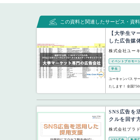
この資料と関連したサービス・資料
【大学生マ
した広告媒
株式会社ユー
イベントプロモー
学生
ユーキャンパス サ
たします！ 全国750
SNS広告を
クルを回す
株式会社プラ
SNS広告
動画