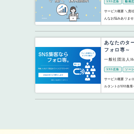
SNS広告
動画
サービス概要 ＼貴
んなお悩みありません
あなたのタ
フォロ専～
一般社団法人Ho
SNS広告
ソー
サービス概要 フォ
ルタントがSNS集客