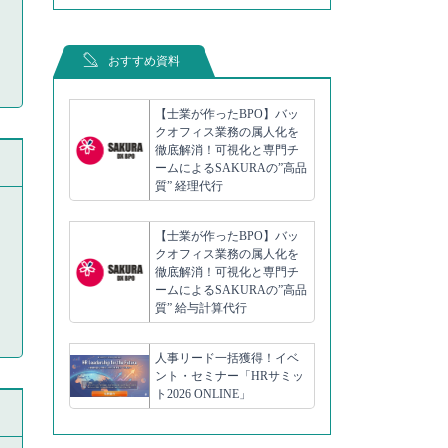
おすすめ資料
【士業が作ったBPO】バッ
クオフィス業務の属人化を
徹底解消！可視化と専門チ
ームによるSAKURAの”高品
質” 経理代行
【士業が作ったBPO】バッ
クオフィス業務の属人化を
徹底解消！可視化と専門チ
ームによるSAKURAの”高品
質” 給与計算代行
人事リード一括獲得！イベ
ント・セミナー「HRサミッ
ト2026 ONLINE」