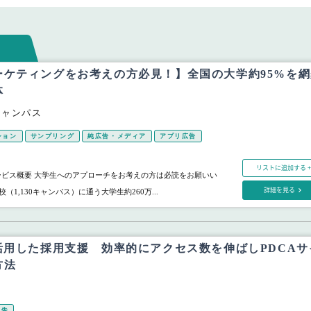
ーケティングをお考えの方必見！】全国の大学約95%を網
体
キャンパス
ション
サンプリング
純広告・メディア
アプリ広告
リストに追加する +
ービス概要 大学生へのアプローチをお考えの方は必読をお願いい
詳細を見る
校（1,130キャンパス）に通う大学生約260万...
活用した採用支援 効率的にアクセス数を伸ばしPDCAサ
方法
ド
広告