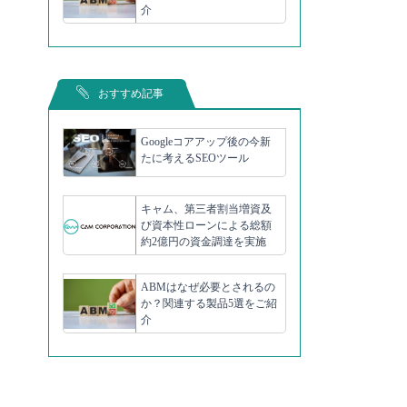
介
おすすめ記事
Googleコアアップ後の今新
たに考えるSEOツール
キャム、第三者割当増資及
び資本性ローンによる総額
約2億円の資金調達を実施
ABMはなぜ必要とされるの
か？関連する製品5選をご紹
介