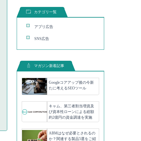
カテゴリ一覧
アプリ広告
SNS広告
マガジン新着記事
Googleコアアップ後の今新
たに考えるSEOツール
キャム、第三者割当増資及
び資本性ローンによる総額
約2億円の資金調達を実施
ABMはなぜ必要とされるの
か？関連する製品5選をご紹