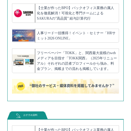
【士業が作ったBPO】バックオフィス業務の属人
化を徹底解消！可視化と専門チームによる
SAKURAの”高品質” 給与計算代行
人事リード一括獲得！イベント・セミナー「HRサ
ミット2026 ONLINE」
フリーペーパー「TOKK」と、関西最大規模のweb
メディアを目指す「TOKK関西」（2025年リニュー
アル）それぞれの読者プロフィールから強み、料
金プラン、掲載までの流れも掲載しています。
“御社のサービス・媒体資料を掲載してみませんか？”
おすすめ資料
【士業が作ったBPO】バックオフィス業務の属人