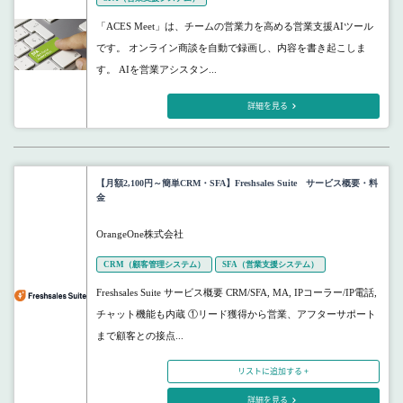
「ACES Meet」は、チームの営業力を高める営業支援AIツール
です。 オンライン商談を自動で録画し、内容を書き起こしま
す。 AIを営業アシスタン...
詳細を見る
【月額2,100円～簡単CRM・SFA】Freshsales Suite サービス概要・料
金
OrangeOne株式会社
CRM（顧客管理システム）
SFA（営業支援システム）
Freshsales Suite サービス概要 CRM/SFA, MA, IPコーラー/IP電話,
チャット機能も内蔵 ①リード獲得から営業、アフターサポート
まで顧客との接点...
リストに追加する +
詳細を見る