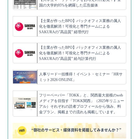
国の大学約95%を網羅した広告媒体
【士業が作ったBPO】バックオフィス業務の属人
化を徹底解消！可視化と専門チームによる
SAKURAの”高品質” 経理代行
【士業が作ったBPO】バックオフィス業務の属人
化を徹底解消！可視化と専門チームによる
SAKURAの”高品質” 給与計算代行
人事リード一括獲得！イベント・セミナー「HRサ
ミット2026 ONLINE」
フリーペーパー「TOKK」と、関西最大規模のweb
メディアを目指す「TOKK関西」（2025年リニュー
アル）それぞれの読者プロフィールから強み、料
金プラン、掲載までの流れも掲載しています。
“御社のサービス・媒体資料を掲載してみませんか？”