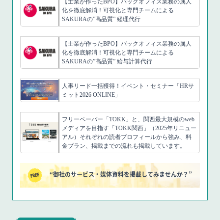
【士業が作ったBPO】バックオフィス業務の属人
化を徹底解消！可視化と専門チームによる
SAKURAの”高品質” 経理代行
【士業が作ったBPO】バックオフィス業務の属人
化を徹底解消！可視化と専門チームによる
SAKURAの”高品質” 給与計算代行
人事リード一括獲得！イベント・セミナー「HRサ
ミット2026 ONLINE」
フリーペーパー「TOKK」と、関西最大規模のweb
メディアを目指す「TOKK関西」（2025年リニュー
アル）それぞれの読者プロフィールから強み、料
金プラン、掲載までの流れも掲載しています。
“御社のサービス・媒体資料を掲載してみませんか？”