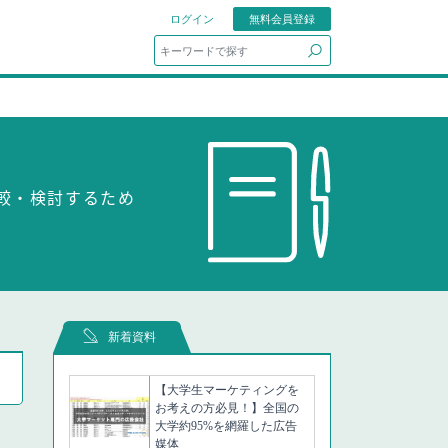
ログイン
無料会員登録
search
比較・検討するため
新着資料
【大学生マーケティングを
お考えの方必見！】全国の
大学約95%を網羅した広告
媒体