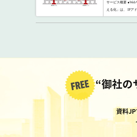
サービス概要 ●W
える化」は、 IPアド
“御社の
資料J