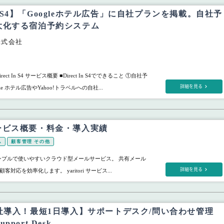
 In S4】「Googleホテル広告」に自社プランを掲載。自社予
大化する宿泊予約システム
株式会社
ct In S4 サービス概要 ■Direct In S4でできること ①自社予
詳細を見る
le ホテル広告やYahoo!トラベルへの自社...
i サービス概要・料金・導入実績
ム
顧客管理 その他
」は、シンプルで使いやすいクラウド型メールサービス。 共有メール
詳細を見る
対応を効率化します。 yaritori サービス...
社導入！最短1日導入】サポートデスク/問い合わせ管理
Support Desk