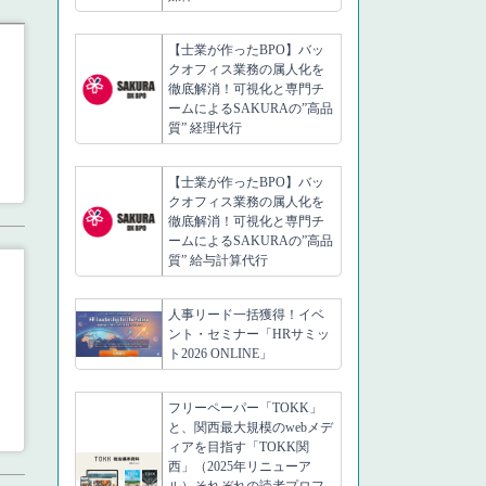
【士業が作ったBPO】バッ
クオフィス業務の属人化を
徹底解消！可視化と専門チ
ームによるSAKURAの”高品
質” 経理代行
【士業が作ったBPO】バッ
クオフィス業務の属人化を
徹底解消！可視化と専門チ
ームによるSAKURAの”高品
質” 給与計算代行
人事リード一括獲得！イベ
ント・セミナー「HRサミッ
ト2026 ONLINE」
フリーペーパー「TOKK」
と、関西最大規模のwebメデ
ィアを目指す「TOKK関
西」（2025年リニューア
ル）それぞれの読者プロフ