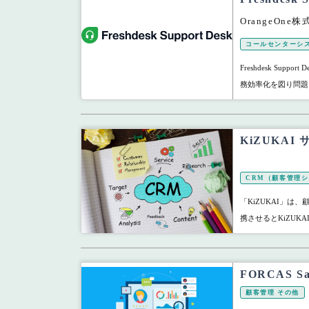
OrangeOne
コールセンターシ
Freshdesk Su
務効率化を図り問題を
KiZUKA
CRM（顧客管理
「KiZUKAI」
携させるとKiZUK
FORCAS 
顧客管理 その他