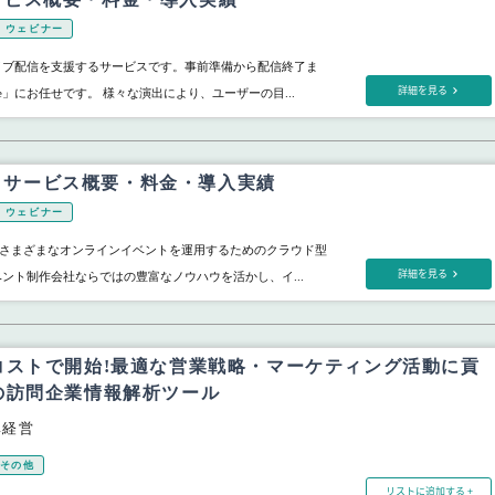
ウェビナー
、ライブ配信を支援するサービスです。事前準備から配信終了ま
詳細を見る
ive」にお任せです。 様々な演出により、ユーザーの目...
NE サービス概要・料金・導入実績
ウェビナー
」は、さまざまなオンラインイベントを運用するためのクラウド型
詳細を見る
ベント制作会社ならではの豊富なノウハウを活かし、イ...
コストで開始!最適な営業戦略・マーケティング活動に貢
の訪問企業情報解析ツール
ベ経営
 その他
リストに追加する +