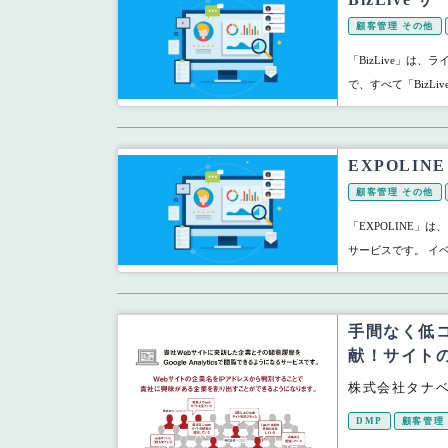
顧客管理 その他
「BizLive」は
で、すべて「BizL
EXPOLI
顧客管理 その他
「EXPOLINE
サービスです。 イ
手間なく低
献！サイト
株式会社タナ
DMP
顧客管理