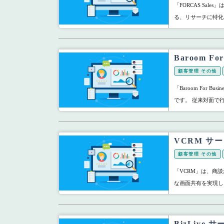
「FORCAS Sa
る、リサーチに特化し
Baroom 
顧客管理 その他
「Baroom For
です。 従来対面で
VCRM サ
顧客管理 その他
「VCRM」は、商
な画面共有を実現し
BizLiv