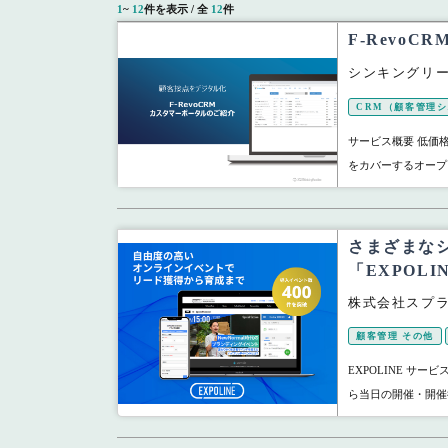
1
~
12
件を表示 / 全
12
件
F-Revo
シンキングリ
CRM（顧客管理
サービス概要 低価
をカバーするオープン
さまざまな
「EXPOLI
株式会社スプ
顧客管理 その他
EXPOLINE サ
ら当日の開催・開催