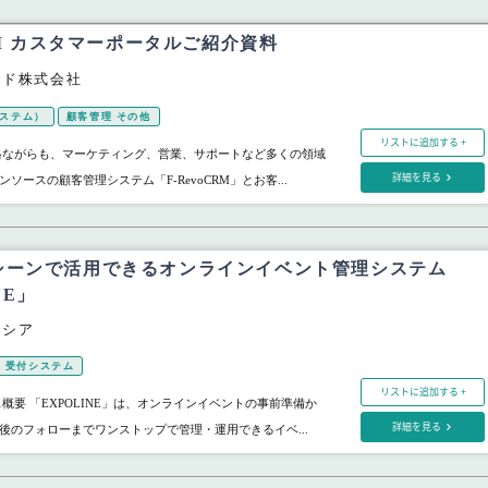
CRM カスタマーポータルご紹介資料
ード株式会社
システム）
顧客管理 その他
リストに追加する +
格ながらも、マーケティング、営業、サポートなど多くの領域
詳細を見る
ソースの顧客管理システム「F-RevoCRM」とお客...
シーンで活用できるオンラインイベント管理システム
NE」
ラシア
受付システム
リストに追加する +
ービス概要 「EXPOLINE」は、オンラインイベントの事前準備か
詳細を見る
後のフォローまでワンストップで管理・運用できるイベ...