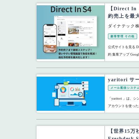
【Direct
約売上を最
ダイナテック
顧客管理 その他
公式サイトを見る Dire
約 集客アップ Goog
yaritor
メール配信システ
「yaritori 
アカウントを使った顧客
【世界15万
Freshdesk 