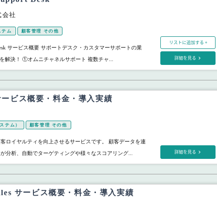
株式会社
ステム
顧客管理 その他
リストに追加する +
pport Desk サービス概要 サポートデスク・カスタマーサポートの業
詳細を見る
解決！ ①オムニチャネルサポート 複数チャ...
I サービス概要・料金・導入実績
システム）
顧客管理 その他
は、顧客ロイヤルティを向上させるサービスです。 顧客データを連
詳細を見る
AIが分析、自動でターゲティングや様々なスコアリング...
Sales サービス概要・料金・導入実績