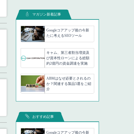
マガジン新着記事
Googleコアアップ後の今新
たに考えるSEOツール
キャム、第三者割当増資及
び資本性ローンによる総額
約2億円の資金調達を実施
ABMはなぜ必要とされるの
か？関連する製品5選をご紹
介
おすすめ記事
Googleコアアップ後の今新