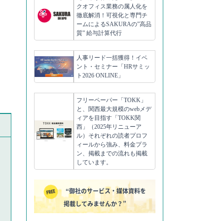
クオフィス業務の属人化を
徹底解消！可視化と専門チ
ームによるSAKURAの”高品
質” 給与計算代行
人事リード一括獲得！イベ
ント・セミナー「HRサミッ
ト2026 ONLINE」
フリーペーパー「TOKK」
と、関西最大規模のwebメデ
ィアを目指す「TOKK関
西」（2025年リニューア
ル）それぞれの読者プロフ
ィールから強み、料金プラ
ン、掲載までの流れも掲載
しています。
“御社のサービス・媒体資料を
掲載してみませんか？”