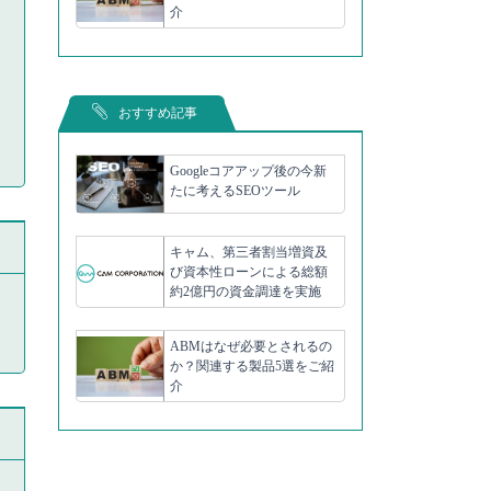
介
おすすめ記事
Googleコアアップ後の今新
たに考えるSEOツール
キャム、第三者割当増資及
び資本性ローンによる総額
約2億円の資金調達を実施
ABMはなぜ必要とされるの
か？関連する製品5選をご紹
介