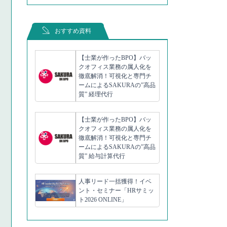
おすすめ資料
【士業が作ったBPO】バッ
クオフィス業務の属人化を
徹底解消！可視化と専門チ
ームによるSAKURAの”高品
質” 経理代行
【士業が作ったBPO】バッ
クオフィス業務の属人化を
徹底解消！可視化と専門チ
ームによるSAKURAの”高品
質” 給与計算代行
人事リード一括獲得！イベ
ント・セミナー「HRサミッ
ト2026 ONLINE」