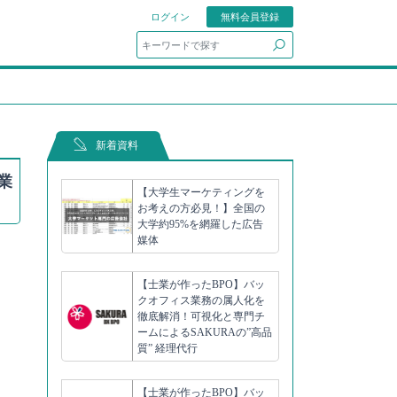
ログイン
無料会員登録
search
新着資料
業
【大学生マーケティングを
お考えの方必見！】全国の
大学約95%を網羅した広告
媒体
【士業が作ったBPO】バッ
クオフィス業務の属人化を
徹底解消！可視化と専門チ
ームによるSAKURAの”高品
質” 経理代行
【士業が作ったBPO】バッ