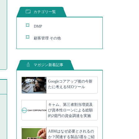
カテゴリ一覧
DMP
顧客管理 その他
マガジン新着記事
Googleコアアップ後の今新
たに考えるSEOツール
キャム、第三者割当増資及
び資本性ローンによる総額
約2億円の資金調達を実施
ABMはなぜ必要とされるの
か？関連する製品5選をご紹