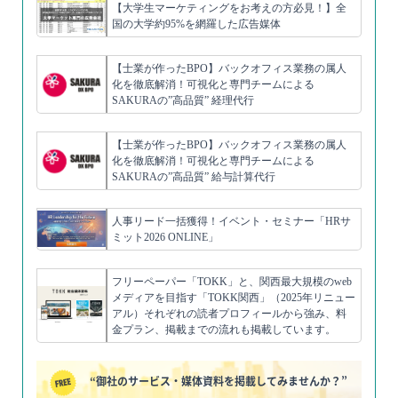
【大学生マーケティングをお考えの方必見！】全
国の大学約95%を網羅した広告媒体
【士業が作ったBPO】バックオフィス業務の属人
化を徹底解消！可視化と専門チームによる
SAKURAの”高品質” 経理代行
【士業が作ったBPO】バックオフィス業務の属人
化を徹底解消！可視化と専門チームによる
SAKURAの”高品質” 給与計算代行
人事リード一括獲得！イベント・セミナー「HRサ
ミット2026 ONLINE」
フリーペーパー「TOKK」と、関西最大規模のweb
メディアを目指す「TOKK関西」（2025年リニュー
アル）それぞれの読者プロフィールから強み、料
金プラン、掲載までの流れも掲載しています。
“御社のサービス・媒体資料を掲載してみませんか？”