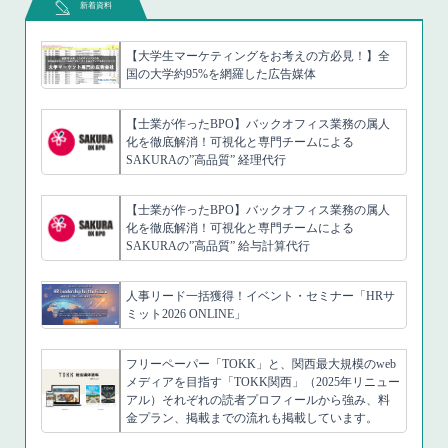
新着資料
【大学生マーケティングをお考えの方必見！】全
国の大学約95%を網羅した広告媒体
【士業が作ったBPO】バックオフィス業務の属人
化を徹底解消！可視化と専門チームによる
SAKURAの”高品質” 経理代行
【士業が作ったBPO】バックオフィス業務の属人
化を徹底解消！可視化と専門チームによる
SAKURAの”高品質” 給与計算代行
人事リード一括獲得！イベント・セミナー「HRサ
ミット2026 ONLINE」
フリーペーパー「TOKK」と、関西最大規模のweb
メディアを目指す「TOKK関西」（2025年リニュー
アル）それぞれの読者プロフィールから強み、料
金プラン、掲載までの流れも掲載しています。