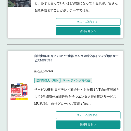
と、必ずと言っていいほど課題になってくる集客。皆さん
も頭を悩ますことが多いテーマではな...
リストに追加する +
詳細を見る
自社実績200万フォロワー獲得 エンタメ特化ネイティブ翻訳サー
ビスMUSUBI
株式会社WACTOR
訪日外国人・海外
マーケティング その他
サービス概要 日本テレビ新会社とも提携！VTuber事務所と
して6年間海外展開経験を持つエンタメ特化翻訳サービス
MUSUBI。 自社グローバル実績：You...
リストに追加する +
詳細を見る