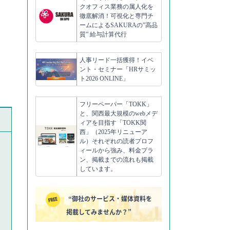
クオフィス業務の属人化を
徹底解消！可視化と専門チ
ームによるSAKURAの”高品
質” 給与計算代行
人事リード一括獲得！イベ
ント・セミナー「HRサミッ
ト2026 ONLINE」
フリーペーパー「TOKK」
と、関西最大規模のwebメデ
ィアを目指す「TOKK関
西」（2025年リニューア
ル）それぞれの読者プロフ
ィールから強み、料金プラ
ン、掲載までの流れも掲載
しています。
“御社のサービス・媒体資料を
掲載してみませんか？”