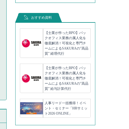
おすすめ資料
【士業が作ったBPO】バッ
クオフィス業務の属人化を
徹底解消！可視化と専門チ
ームによるSAKURAの”高品
質” 経理代行
【士業が作ったBPO】バッ
クオフィス業務の属人化を
徹底解消！可視化と専門チ
ームによるSAKURAの”高品
質” 給与計算代行
人事リード一括獲得！イベ
ント・セミナー「HRサミッ
ト2026 ONLINE」