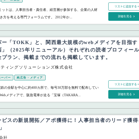
リストに追加する +
サミットは、人事担当者・責任者、経営層が参加する、企業の人材
詳細を見る
方を考える専門フォーラムです。 2012年か...
ー「TOKK」と、関西最大規模のwebメディアを目指す
西」（2025年リニューアル）それぞれの読者プロフィー
金プラン、掲載までの流れも掲載しています。
ケティングソリューションズ株式会社
ペーパー
純広告・メディア
リストに追加する +
電鉄の全駅を中心に約400カ所で、毎号30万部を無料で配布してい
詳細を見る
ebメディアで、阪急電車が走る「宝塚（TAKARA...
ービスの新規開拓／アポ獲得に！人事担当者のリード獲得
」
式会社