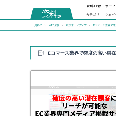
資料JPはITサー
カテゴリ
ウェビ
資料JP
WEB広告
純広告・メディア
Eコマース業界で確
Eコマース業界で確度の高い潜在