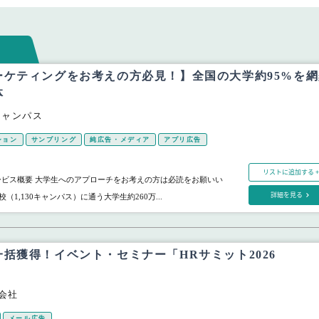
ーケティングをお考えの方必見！】全国の大学約95%を網
体
キャンパス
ション
サンプリング
純広告・メディア
アプリ広告
リストに追加する +
ービス概要 大学生へのアプローチをお考えの方は必読をお願いい
詳細を見る
校（1,130キャンパス）に通う大学生約260万...
括獲得！イベント・セミナー「HRサミット2026
式会社
メール広告