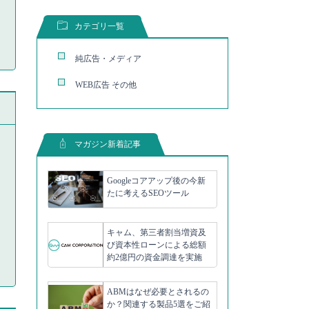
カテゴリ一覧
純広告・メディア
WEB広告 その他
マガジン新着記事
Googleコアアップ後の今新
たに考えるSEOツール
キャム、第三者割当増資及
び資本性ローンによる総額
約2億円の資金調達を実施
ABMはなぜ必要とされるの
か？関連する製品5選をご紹