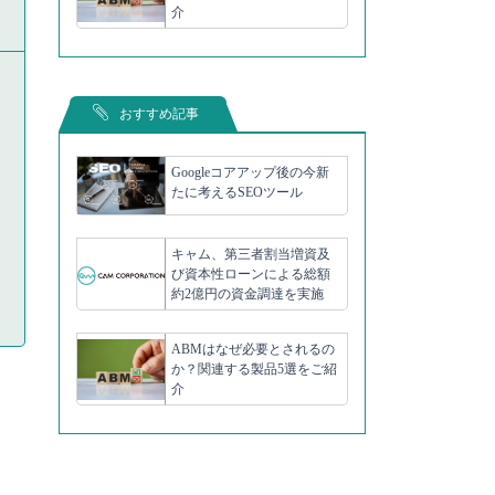
介
おすすめ記事
Googleコアアップ後の今新
たに考えるSEOツール
キャム、第三者割当増資及
び資本性ローンによる総額
約2億円の資金調達を実施
ABMはなぜ必要とされるの
か？関連する製品5選をご紹
介