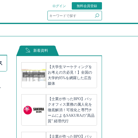
ログイン
無料会員登録
search
新着資料
ス
【大学生マーケティングを
お考えの方必見！】全国の
大学約95%を網羅した広告
媒体
料
【士業が作ったBPO】バッ
クオフィス業務の属人化を
徹底解消！可視化と専門チ
ームによるSAKURAの”高品
質” 経理代行
【士業が作ったBPO】バッ