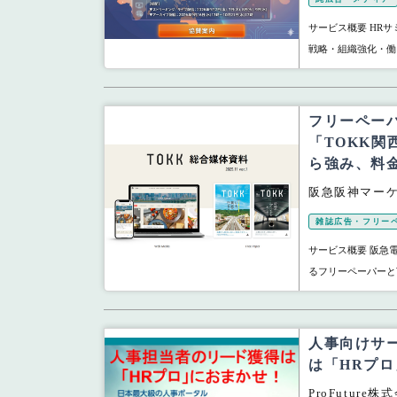
サービス概要 HR
戦略・組織強化・働き
フリーペーパ
「TOKK関
ら強み、料
阪急阪神マー
雑誌広告・フリー
サービス概要 阪急
るフリーペーパーとW
人事向けサ
は「HRプロ
ProFuture株