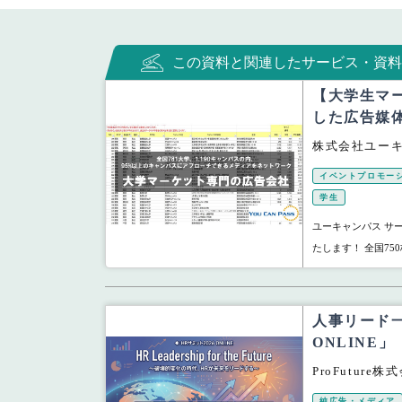
この資料と関連したサービス・資料
【大学生マ
した広告媒
株式会社ユー
イベントプロモー
学生
ユーキャンパス サ
たします！ 全国750
人事リード一
ONLINE」
ProFuture株
純広告・メディア