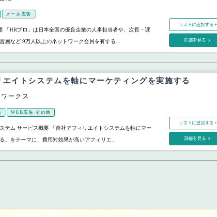
メール広告
リストに追加する +
概要 「HRプロ」は日本全国の優良企業の人事担当者や、次長・課
詳細を見る
層など 9万人以上のネットワーク会員を有する...
リエイトシステムを軸にマーケティングを実施する
フワークス
告
WEB広告 その他
リストに追加する +
ステム サービス概要 「自社アフィリエイトシステムを軸にマー
詳細を見る
る」をテーマに、費用対効果が高いアフィリエ...