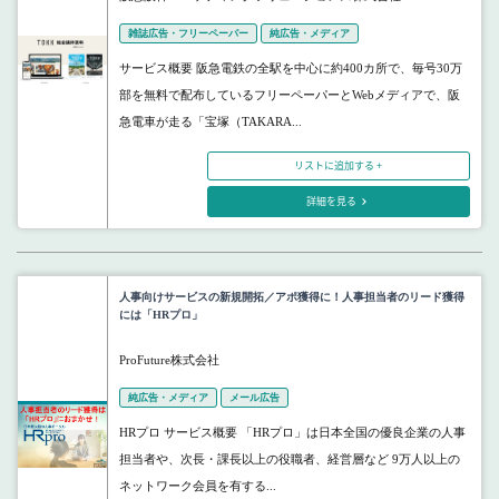
雑誌広告・フリーペーパー
純広告・メディア
サービス概要 阪急電鉄の全駅を中心に約400カ所で、毎号30万
部を無料で配布しているフリーペーパーとWebメディアで、阪
急電車が走る「宝塚（TAKARA...
リストに追加する +
詳細を見る
人事向けサービスの新規開拓／アポ獲得に！人事担当者のリード獲得
には「HRプロ」
ProFuture株式会社
純広告・メディア
メール広告
HRプロ サービス概要 「HRプロ」は日本全国の優良企業の人事
担当者や、次長・課長以上の役職者、経営層など 9万人以上の
ネットワーク会員を有する...