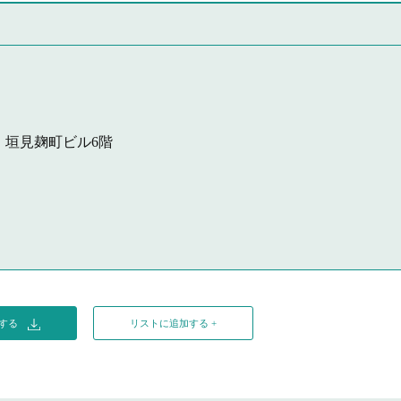
2 垣見麹町ビル6階
ドする
リストに追加する +