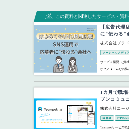
この資料と関連したサービス・資料
【広告代理
に"伝わる"
株式会社プラ
ソーシャルメディ
サービス概要 ＼貴
か？／ ●こんなお悩
1カ月で職
プンコミュ
株式会社エー
経営者
社内SN
Teampotサービ