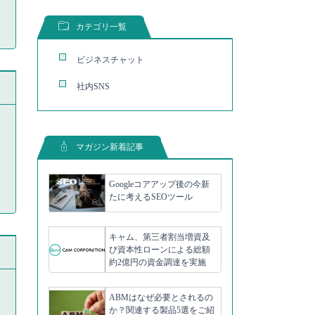
カテゴリ一覧
ビジネスチャット
社内SNS
マガジン新着記事
Googleコアアップ後の今新
たに考えるSEOツール
キャム、第三者割当増資及
び資本性ローンによる総額
約2億円の資金調達を実施
ABMはなぜ必要とされるの
か？関連する製品5選をご紹