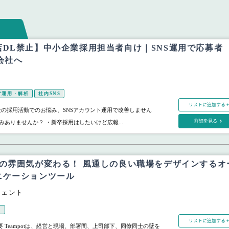
店DL禁止】中小企業採用担当者向け｜SNS運用で応募者
会社へ
ド
ア運用・解析
社内SNS
リストに追加する +
社の採用活動でのお悩み、SNSアカウント運用で改善しません
詳細を見る
みありませんか？ ・新卒採用はしたいけど広報...
場の雰囲気が変わる！ 風通しの良い職場をデザインするオ
ニケーションツール
ジェント
S
リストに追加する +
ス概要 Teampotは、経営と現場、部署間、上司部下、同僚同士の壁を