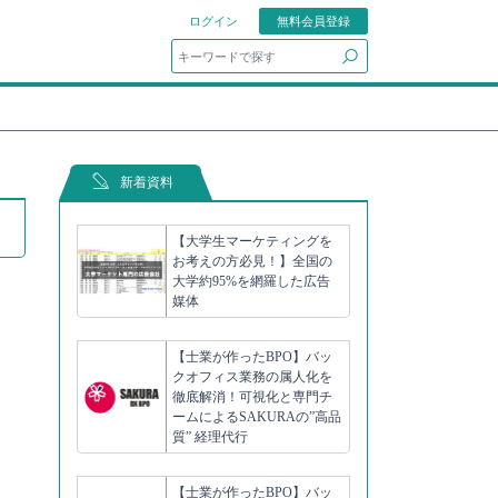
ログイン
無料会員登録
search
新着資料
【大学生マーケティングを
お考えの方必見！】全国の
大学約95%を網羅した広告
媒体
【士業が作ったBPO】バッ
クオフィス業務の属人化を
徹底解消！可視化と専門チ
ームによるSAKURAの”高品
質” 経理代行
【士業が作ったBPO】バッ