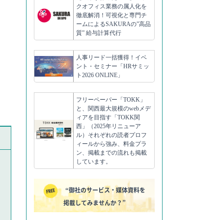
クオフィス業務の属人化を
徹底解消！可視化と専門チ
ームによるSAKURAの”高品
質” 給与計算代行
人事リード一括獲得！イベ
ント・セミナー「HRサミッ
ト2026 ONLINE」
フリーペーパー「TOKK」
と、関西最大規模のwebメデ
ィアを目指す「TOKK関
西」（2025年リニューア
ル）それぞれの読者プロフ
ィールから強み、料金プラ
ン、掲載までの流れも掲載
しています。
“御社のサービス・媒体資料を
掲載してみませんか？”