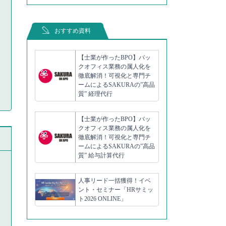
おすすめ資料
【士業が作ったBPO】バッ
クオフィス業務の属人化を
徹底解消！可視化と専門チ
ームによるSAKURAの”高品
質” 経理代行
【士業が作ったBPO】バッ
クオフィス業務の属人化を
徹底解消！可視化と専門チ
ームによるSAKURAの”高品
質” 給与計算代行
人事リード一括獲得！イベ
ント・セミナー「HRサミッ
ト2026 ONLINE」