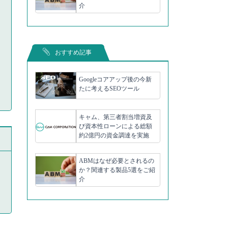
介
おすすめ記事
Googleコアアップ後の今新
たに考えるSEOツール
キャム、第三者割当増資及
び資本性ローンによる総額
約2億円の資金調達を実施
ABMはなぜ必要とされるの
か？関連する製品5選をご紹
介