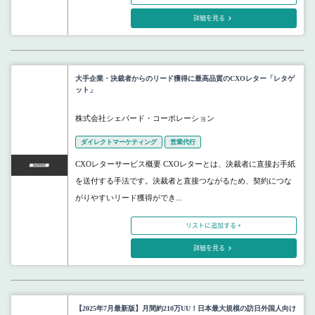
詳細を見る
大手企業・決裁者からのリード獲得に最高品質のCXOレター「レタゲ
ット」
株式会社シェパード・コーポレーション
ダイレクトマーケティング
営業代行
CXOレターサービス概要 CXOレターとは、決裁者に直接お手紙
を送付する手法です。決裁者と直接つながるため、契約につな
がりやすいリード獲得ができ...
リストに追加する +
詳細を見る
【2025年7月最新版】月間約210万UU！日本最大規模の訪日外国人向け