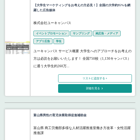
【大学生マーケティングをお考えの方必見！】全国の大学約95%を網
羅した広告媒体
株式会社ユーキャンパス
イベントプロモーション
サンプリング
純広告・メディア
アプリ広告
学生
ユーキャンパス サービス概要 大学生へのアプローチをお考えの
方は必読をお願いいたします！ 全国750校（1,130キャンパス）
に通う大学生約260万...
リストに追加する +
詳細を見る
富山県男性の育児休業取得促進補助金
富山県 商工労働部多様な人材活躍推進室働き方改革・女性活躍
推進課