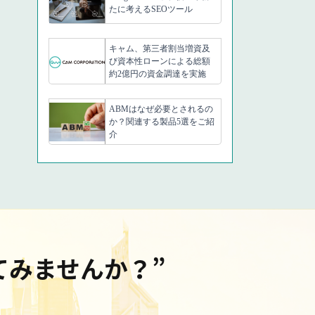
たに考えるSEOツール
キャム、第三者割当増資及
び資本性ローンによる総額
約2億円の資金調達を実施
ABMはなぜ必要とされるの
か？関連する製品5選をご紹
介
てみませんか？”