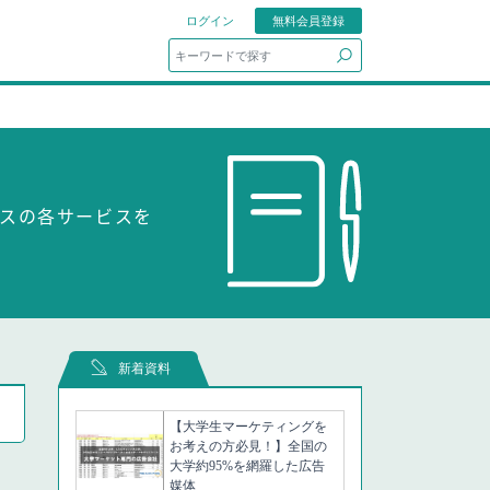
ログイン
無料会員登録
search
ビスの各サービスを
新着資料
【大学生マーケティングを
お考えの方必見！】全国の
大学約95%を網羅した広告
媒体