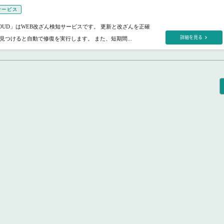
サービス
L CLOUD」はWEB改ざん検知サービスです。 更新と改ざんを正確
詳細を見る
見つけると自動で修復を実行します。 また、短期間...