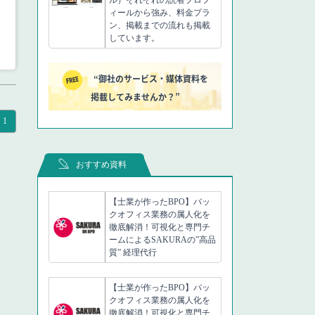
ィールから強み、料金プラ
ン、掲載までの流れも掲載
しています。
“御社のサービス・媒体資料を
掲載してみませんか？”
1
おすすめ資料
【士業が作ったBPO】バッ
クオフィス業務の属人化を
徹底解消！可視化と専門チ
ームによるSAKURAの”高品
質” 経理代行
【士業が作ったBPO】バッ
クオフィス業務の属人化を
徹底解消！可視化と専門チ