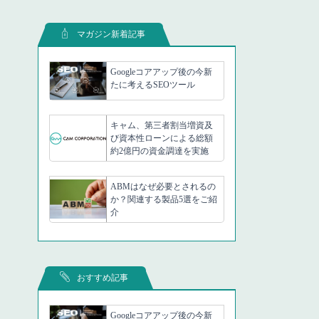
マガジン新着記事
Googleコアアップ後の今新
たに考えるSEOツール
キャム、第三者割当増資及
び資本性ローンによる総額
約2億円の資金調達を実施
ABMはなぜ必要とされるの
か？関連する製品5選をご紹
介
おすすめ記事
Googleコアアップ後の今新