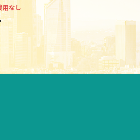
費用なし
る