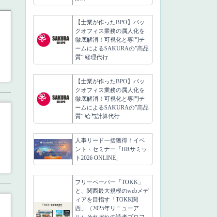
【士業が作ったBPO】バッ
クオフィス業務の属人化を
徹底解消！可視化と専門チ
ームによるSAKURAの”高品
質” 経理代行
【士業が作ったBPO】バッ
クオフィス業務の属人化を
徹底解消！可視化と専門チ
ームによるSAKURAの”高品
質” 給与計算代行
人事リード一括獲得！イベ
ント・セミナー「HRサミッ
ト2026 ONLINE」
フリーペーパー「TOKK」
と、関西最大規模のwebメデ
ィアを目指す「TOKK関
西」（2025年リニューア
ル）それぞれの読者プロフ