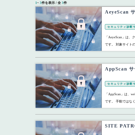
1
~
3
件を表示 / 全
3
件
AeyeSc
セキュリティ診断
「AeyeScan」
です。 対象サイトの
AppSca
セキュリティ診断
「AppScan」は
です。 手動ではな
SITE PA