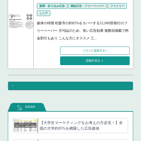
新聞・折り込み広告
雑誌広告・フリーペーパー
ファミリー
シニア
媒体の特徴 松阪市の約85%をカバーする52,000部発行のフ
リーペーパー 月刊誌のため、長い広告効果 複数回掲載で料
金割引もあり こんな方にオススメ 三...
リストに追加する +
詳細を見る
1
新着資料
【大学生マーケティングをお考えの方必見！】全
国の大学約95%を網羅した広告媒体