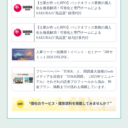
【士業が作ったBPO】バックオフィス業務の属人
化を徹底解消！可視化と専門チームによる
SAKURAの”高品質” 経理代行
【士業が作ったBPO】バックオフィス業務の属人
化を徹底解消！可視化と専門チームによる
SAKURAの”高品質” 給与計算代行
人事リード一括獲得！イベント・セミナー「HRサ
ミット2026 ONLINE」
フリーペーパー「TOKK」と、関西最大規模のweb
メディアを目指す「TOKK関西」（2025年リニュー
アル）それぞれの読者プロフィールから強み、料
金プラン、掲載までの流れも掲載しています。
“御社のサービス・媒体資料を掲載してみませんか？”