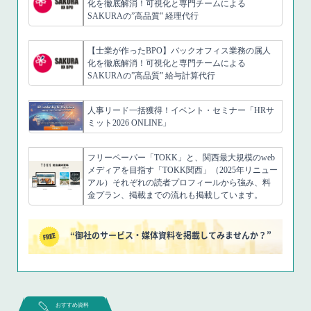
化を徹底解消！可視化と専門チームによる
SAKURAの”高品質” 経理代行
【士業が作ったBPO】バックオフィス業務の属人
化を徹底解消！可視化と専門チームによる
SAKURAの”高品質” 給与計算代行
人事リード一括獲得！イベント・セミナー「HRサ
ミット2026 ONLINE」
フリーペーパー「TOKK」と、関西最大規模のweb
メディアを目指す「TOKK関西」（2025年リニュー
アル）それぞれの読者プロフィールから強み、料
金プラン、掲載までの流れも掲載しています。
“御社のサービス・媒体資料を掲載してみませんか？”
おすすめ資料