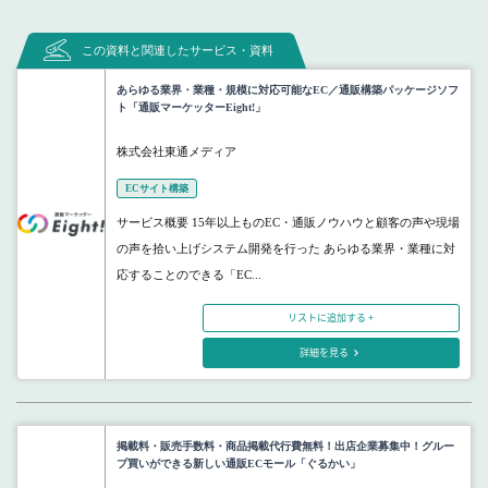
この資料と関連したサービス・資料
あらゆる業界・業種・規模に対応可能なEC／通販構築パッケージソフ
ト「通販マーケッターEight!」
株式会社東通メディア
ECサイト構築
サービス概要 15年以上ものEC・通販ノウハウと顧客の声や現場
の声を拾い上げシステム開発を行った あらゆる業界・業種に対
応することのできる「EC...
リストに追加する +
詳細を見る
掲載料・販売手数料・商品掲載代行費無料！出店企業募集中！グルー
プ買いができる新しい通販ECモール「ぐるかい」