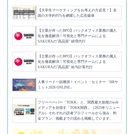
【大学生マーケティングをお考えの方必見！】全
国の大学約95%を網羅した広告媒体
【士業が作ったBPO】バックオフィス業務の属人
化を徹底解消！可視化と専門チームによる
SAKURAの”高品質” 経理代行
【士業が作ったBPO】バックオフィス業務の属人
化を徹底解消！可視化と専門チームによる
SAKURAの”高品質” 給与計算代行
人事リード一括獲得！イベント・セミナー「HRサ
ミット2026 ONLINE」
フリーペーパー「TOKK」と、関西最大規模のweb
メディアを目指す「TOKK関西」（2025年リニュー
アル）それぞれの読者プロフィールから強み、料
金プラン、掲載までの流れも掲載しています。