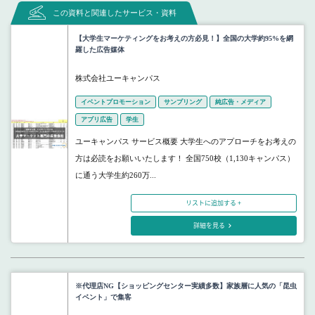
この資料と関連したサービス・資料
【大学生マーケティングをお考えの方必見！】全国の大学約95%を網
羅した広告媒体
株式会社ユーキャンパス
イベントプロモーション
サンプリング
純広告・メディア
アプリ広告
学生
ユーキャンパス サービス概要 大学生へのアプローチをお考えの
方は必読をお願いいたします！ 全国750校（1,130キャンパス）
に通う大学生約260万...
リストに追加する +
詳細を見る
※代理店NG【ショッピングセンター実績多数】家族層に人気の「昆虫
イベント」で集客