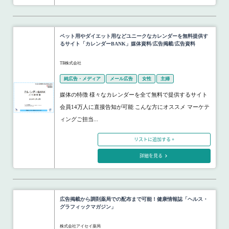
ペット用やダイエット用などユニークなカレンダーを無料提供す
るサイト「カレンダーBANK」媒体資料/広告掲載/広告資料
TB株式会社
純広告・メディア
メール広告
女性
主婦
媒体の特徴 様々なカレンダーを全て無料で提供するサイト
会員14万人に直接告知が可能 こんな方にオススメ マーケテ
ィングご担当...
リストに追加する +
詳細を見る
広告掲載から調剤薬局での配布まで可能！健康情報誌「ヘルス・
グラフィックマガジン」
株式会社アイセイ薬局