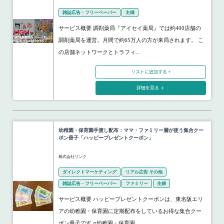
雑誌広告・フリーペーパー
主婦
サービス概要 調剤薬局『アイセイ薬局』では約400店舗の
調剤薬局を運営。月間で約65万人の方が来局されます。 こ
の店舗ネットワークとトラフィ...
リストに追加する +
詳細を見る
幼稚園・保育園手渡し配布：ママ・ファミリー層が使う集合クー
ポン冊子「ハッピープレゼントクーポン」
株式会社リンク
ダイレクトマーケティング
リアル広告 その他
雑誌広告・フリーペーパー
ファミリー
主婦
サービス概要 ハッピープレゼントクーポンは、東名阪エリ
アの幼稚園・保育園に定期配布をしているお得な集合クー
ポン冊子です ○幼稚園・保育園...