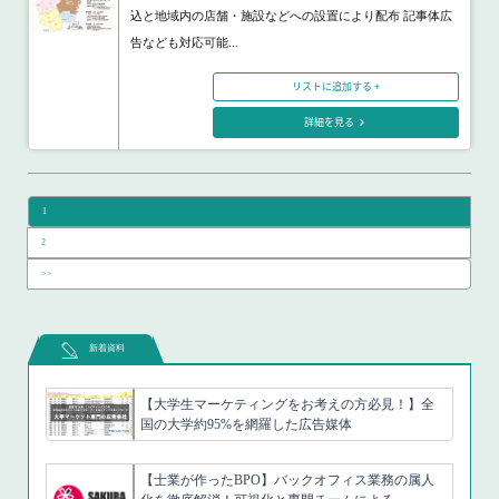
込と地域内の店舗・施設などへの設置により配布 記事体広
告なども対応可能...
リストに追加する +
詳細を見る
1
2
>>
新着資料
【大学生マーケティングをお考えの方必見！】全
国の大学約95%を網羅した広告媒体
【士業が作ったBPO】バックオフィス業務の属人