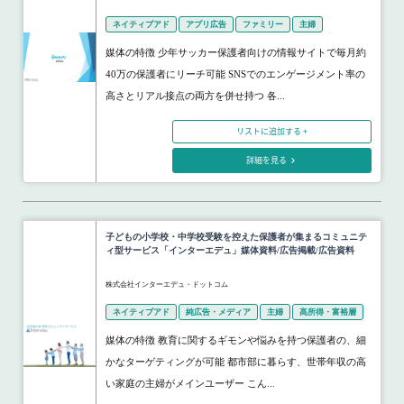
ネイティブアド
アプリ広告
ファミリー
主婦
媒体の特徴 少年サッカー保護者向けの情報サイトで毎月約
40万の保護者にリーチ可能 SNSでのエンゲージメント率の
高さとリアル接点の両方を併せ持つ 各...
リストに追加する +
詳細を見る
子どもの小学校・中学校受験を控えた保護者が集まるコミュニテ
ィ型サービス「インターエデュ」媒体資料/広告掲載/広告資料
株式会社インターエデュ・ドットコム
ネイティブアド
純広告・メディア
主婦
高所得・富裕層
媒体の特徴 教育に関するギモンや悩みを持つ保護者の、細
かなターゲティングが可能 都市部に暮らす、世帯年収の高
い家庭の主婦がメインユーザー こん...