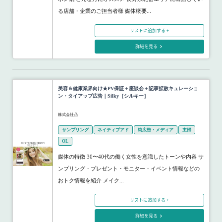
る店舗・企業のご担当者様 媒体概要...
リストに追加する +
詳細を見る
美容＆健康業界向け★PV保証＋座談会＋記事拡散キュレーショ
ン・タイアップ広告｜Silky［シルキー］
株式会社凸
サンプリング
ネイティブアド
純広告・メディア
主婦
OL
媒体の特徴 30〜40代の働く女性を意識したトーンや内容 サ
ンプリング・プレゼント・モニター・イベント情報などの
おトク情報を紹介 メイク...
リストに追加する +
詳細を見る