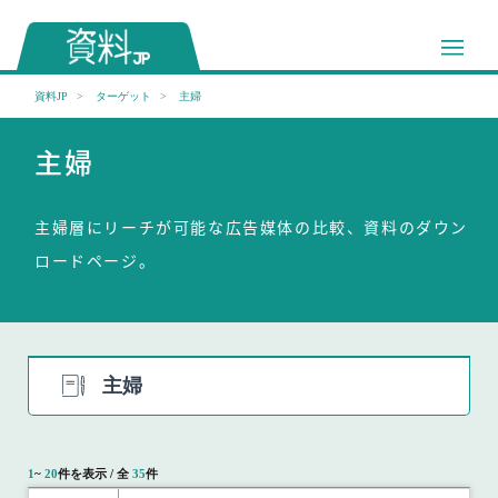
資料JP
ターゲット
主婦
主婦
主婦層にリーチが可能な広告媒体の比較、資料のダウン
ロードページ。
主婦
1
~
20
件を表示 / 全
35
件