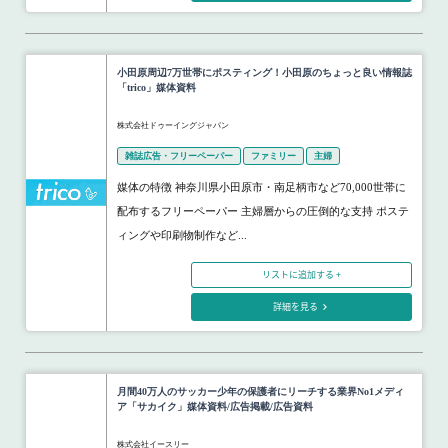
小田原周辺7万世帯にポスティング！小田原のちょっと良い情報誌
「trico」媒体資料
株式会社ドゥーイングジャパン
雑誌広告・フリーペーパー
ファミリー
主婦
媒体の特徴 神奈川県小田原市・南足柄市など70,000世帯に
配布するフリーペーパー 主婦層からの圧倒的な支持 ポステ
ィングや印刷物制作など...
リストに追加する +
詳細を見る
月間40万人のサッカー少年の保護者にリーチする業界No1メディ
ア「サカイク」媒体資料/広告掲載/広告資料
株式会社イースリー