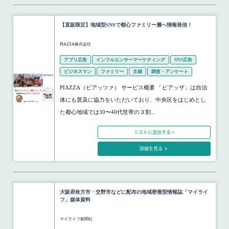
【直販限定】地域型SNSで都心ファミリー層へ情報発信！
PIAZZA株式会社
アプリ広告
インフルエンサーマーケティング
SNS広告
ビジネスマン
ファミリー
主婦
調査・アンケート
PIAZZA（ピアッツァ） サービス概要 「ピアッザ」は自治
体にも普及に協力をいただいており、中央区をはじめとし
た都心地域では30〜40代世帯の３割...
リストに追加する +
詳細を見る
大阪府枚方市・交野市などに配布の地域密着型情報誌「マイライ
フ」媒体資料
マイライフ新聞社