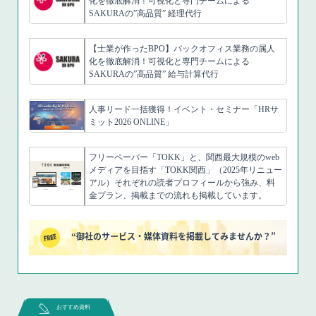
化を徹底解消！可視化と専門チームによる
SAKURAの”高品質” 経理代行
【士業が作ったBPO】バックオフィス業務の属人
化を徹底解消！可視化と専門チームによる
SAKURAの”高品質” 給与計算代行
人事リード一括獲得！イベント・セミナー「HRサ
ミット2026 ONLINE」
フリーペーパー「TOKK」と、関西最大規模のweb
メディアを目指す「TOKK関西」（2025年リニュー
アル）それぞれの読者プロフィールから強み、料
金プラン、掲載までの流れも掲載しています。
“御社のサービス・媒体資料を掲載してみませんか？”
おすすめ資料