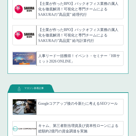
【士業が作ったBPO】バックオフィス業務の属人
化を徹底解消！可視化と専門チームによる
SAKURAの”高品質” 経理代行
【士業が作ったBPO】バックオフィス業務の属人
化を徹底解消！可視化と専門チームによる
SAKURAの”高品質” 給与計算代行
人事リード一括獲得！イベント・セミナー「HRサ
ミット2026 ONLINE」
マガジン新着記事
Googleコアアップ後の今新たに考えるSEOツール
キャム、第三者割当増資及び資本性ローンによる
総額約2億円の資金調達を実施