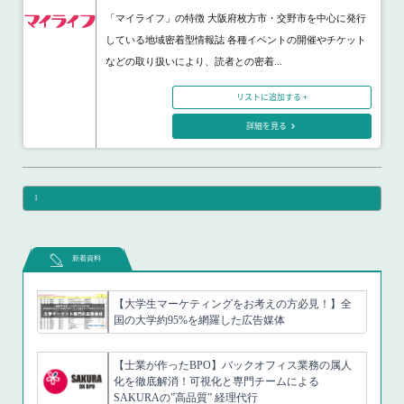
「マイライフ」の特徴 大阪府枚方市・交野市を中心に発行
している地域密着型情報誌 各種イベントの開催やチケット
などの取り扱いにより、読者との密着...
リストに追加する +
詳細を見る
1
新着資料
【大学生マーケティングをお考えの方必見！】全
国の大学約95%を網羅した広告媒体
【士業が作ったBPO】バックオフィス業務の属人
化を徹底解消！可視化と専門チームによる
SAKURAの”高品質” 経理代行