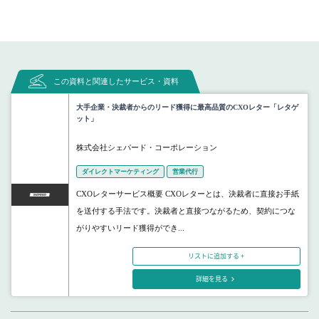
この資料と関連したサービス・資料
大手企業・決裁者からのリード獲得に最高品質のCXOレター「レタゲ
ット」
株式会社シェパード・コーポレーション
ダイレクトマーケティング
営業代行
CXOレターサービス概要 CXOレターとは、決裁者に直接お手紙
を送付する手法です。決裁者と直接つながるため、契約につな
がりやすいリード獲得ができ...
リストに追加する +
詳細を見る