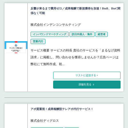
反響が来るまで費用ゼロ／成果報酬で新規獲得を加速！BtoB、BtoC関
係なく可能
株式会社インデンコンサルティング
インバウンドマーケティング
訪日外国人・海外
経営者
営業代行
サービス概要 サービスの特長 貴社のサービスを「まるなげ資料
請求」に掲載し、問い合わせを獲得しませんか？広告ページは
弊社にて無料作成、初...
リストに追加する +
詳細を見る
アポ質重視！成果報酬型テレアポ代行サービス！
株式会社ディグロス