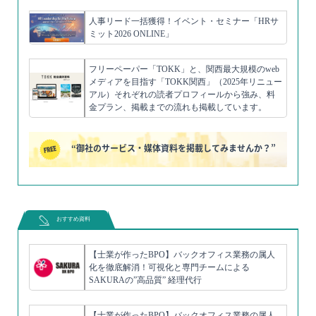
人事リード一括獲得！イベント・セミナー「HRサ
ミット2026 ONLINE」
フリーペーパー「TOKK」と、関西最大規模のweb
メディアを目指す「TOKK関西」（2025年リニュー
アル）それぞれの読者プロフィールから強み、料
金プラン、掲載までの流れも掲載しています。
“御社のサービス・媒体資料を掲載してみませんか？”
おすすめ資料
【士業が作ったBPO】バックオフィス業務の属人
化を徹底解消！可視化と専門チームによる
SAKURAの”高品質” 経理代行
【士業が作ったBPO】バックオフィス業務の属人