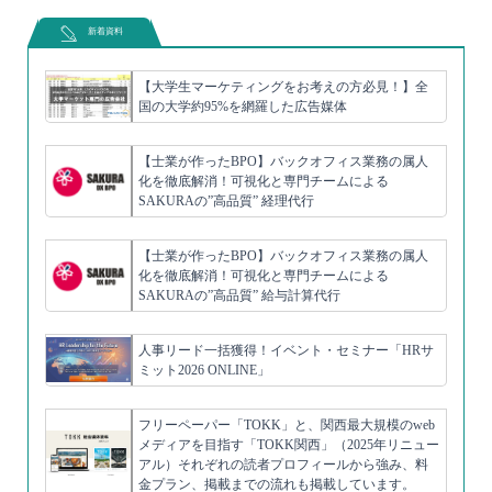
新着資料
【大学生マーケティングをお考えの方必見！】全
国の大学約95%を網羅した広告媒体
【士業が作ったBPO】バックオフィス業務の属人
化を徹底解消！可視化と専門チームによる
SAKURAの”高品質” 経理代行
【士業が作ったBPO】バックオフィス業務の属人
化を徹底解消！可視化と専門チームによる
SAKURAの”高品質” 給与計算代行
人事リード一括獲得！イベント・セミナー「HRサ
ミット2026 ONLINE」
フリーペーパー「TOKK」と、関西最大規模のweb
メディアを目指す「TOKK関西」（2025年リニュー
アル）それぞれの読者プロフィールから強み、料
金プラン、掲載までの流れも掲載しています。