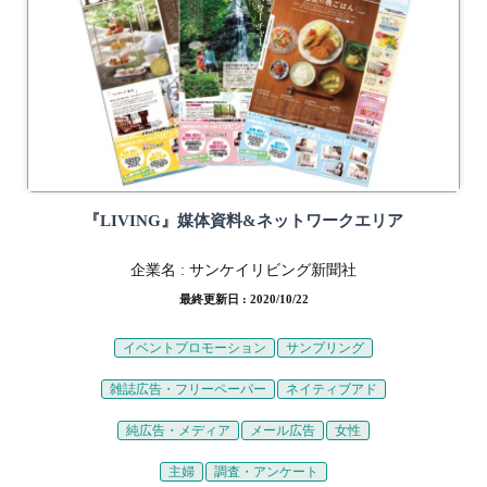
『LIVING』媒体資料&ネットワークエリア
企業名 :
サンケイリビング新聞社
最終更新日 : 2020/10/22
イベントプロモーション
サンプリング
雑誌広告・フリーペーパー
ネイティブアド
純広告・メディア
メール広告
女性
主婦
調査・アンケート