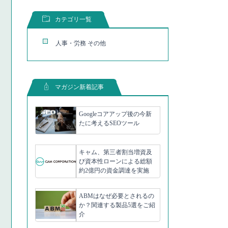
カテゴリ一覧
人事・労務 その他
マガジン新着記事
Googleコアアップ後の今新
たに考えるSEOツール
キャム、第三者割当増資及
び資本性ローンによる総額
約2億円の資金調達を実施
ABMはなぜ必要とされるの
か？関連する製品5選をご紹
介