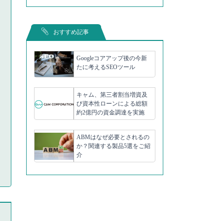
おすすめ記事
Googleコアアップ後の今新
たに考えるSEOツール
キャム、第三者割当増資及
び資本性ローンによる総額
約2億円の資金調達を実施
ABMはなぜ必要とされるの
か？関連する製品5選をご紹
介