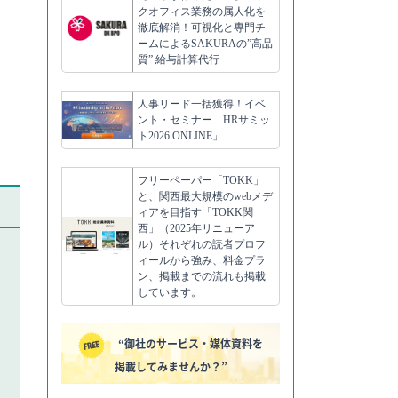
クオフィス業務の属人化を
徹底解消！可視化と専門チ
ームによるSAKURAの”高品
質” 給与計算代行
人事リード一括獲得！イベ
ント・セミナー「HRサミッ
ト2026 ONLINE」
フリーペーパー「TOKK」
と、関西最大規模のwebメデ
ィアを目指す「TOKK関
西」（2025年リニューア
ル）それぞれの読者プロフ
ィールから強み、料金プラ
ン、掲載までの流れも掲載
しています。
“御社のサービス・媒体資料を
掲載してみませんか？”