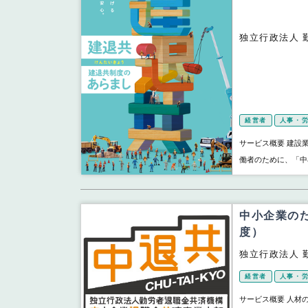
独立行政法人 
経営者
人事・労
サービス概要 建設
働者のために、「中
中小企業の
度）
独立行政法人 
経営者
人事・労
サービス概要 人材