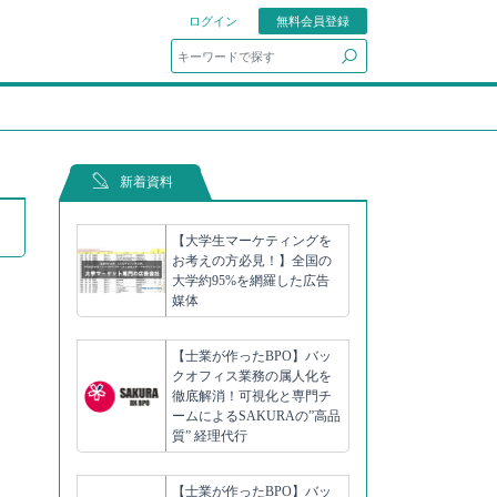
ログイン
無料会員登録
search
新着資料
【大学生マーケティングを
お考えの方必見！】全国の
大学約95%を網羅した広告
媒体
【士業が作ったBPO】バッ
クオフィス業務の属人化を
徹底解消！可視化と専門チ
ームによるSAKURAの”高品
質” 経理代行
【士業が作ったBPO】バッ