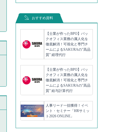
おすすめ資料
【士業が作ったBPO】バッ
クオフィス業務の属人化を
徹底解消！可視化と専門チ
ームによるSAKURAの”高品
質” 経理代行
【士業が作ったBPO】バッ
クオフィス業務の属人化を
徹底解消！可視化と専門チ
ームによるSAKURAの”高品
質” 給与計算代行
人事リード一括獲得！イベ
ント・セミナー「HRサミッ
ト2026 ONLINE」