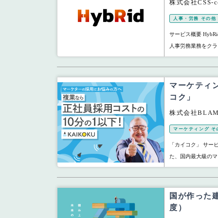
株式会社CSS-co
人事・労務 その他
サービス概要 Hy
人事労務業務をクラ
マーケティ
コク」
株式会社BLA
マーケティング そ
「カイコク」 サービ
た、国内最大級のマ
国が作った
度）