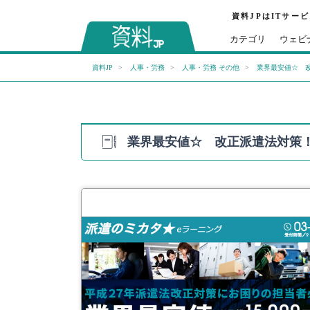
資料JPはITサー
カテゴリ
ウェビ
資料JP
人事・労務
人事・労務 その他
業界最安値☆ 改
業界最安値☆ 改正派遣法対策