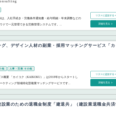
nsulting
リストに追加する +
bRidは、入社手続き・労働条件通知書・給与明細・年末調整などの
詳細を見る
ウドで一元管理できる労務管理システムです。...
ング、デザイン人材の副業・採用マッチングサービス「カ
M
の他
人事・労務 その他
リストに追加する +
ス概要 「カイコク（KAIKOKU）」は2018年からスタートし
詳細を見る
ーケティング領域特化型複業マッチングサービスです...
建設業のための退職金制度「建退共」（建設業退職金共済