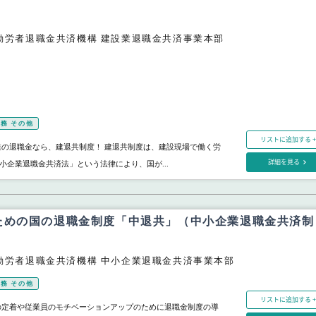
勤労者退職金共済機構 建設業退職金共済事業本部
務 その他
リストに追加する +
業の退職金なら、建退共制度！ 建退共制度は、建設現場で働く労
詳細を見る
小企業退職金共済法」という法律により、国が...
ための国の退職金制度「中退共」（中小企業退職金共済制
勤労者退職金共済機構 中小企業退職金共済事業本部
務 その他
リストに追加する +
の定着や従業員のモチベーションアップのために退職金制度の導