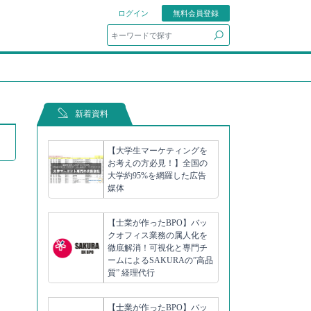
ログイン
無料会員登録
search
新着資料
【大学生マーケティングを
お考えの方必見！】全国の
大学約95%を網羅した広告
媒体
【士業が作ったBPO】バッ
）
クオフィス業務の属人化を
徹底解消！可視化と専門チ
ームによるSAKURAの”高品
質” 経理代行
【士業が作ったBPO】バッ