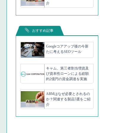
介
おすすめ記事
Googleコアアップ後の今新
たに考えるSEOツール
キャム、第三者割当増資及
び資本性ローンによる総額
約2億円の資金調達を実施
ABMはなぜ必要とされるの
か？関連する製品5選をご紹
介