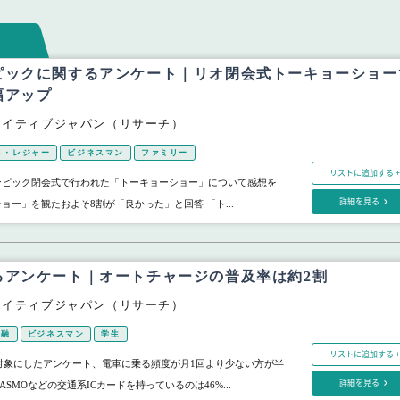
ピックに関するアンケート｜リオ閉会式トーキョーショー
幅アップ
エイティブジャパン（リサーチ）
ト・レジャー
ビジネスマン
ファミリー
リストに追加する +
ンピック閉会式で行われた「トーキョーショー」について感想を
詳細を見る
ョー」を観たおよそ8割が「良かった」と回答 「ト...
るアンケート｜オートチャージの普及率は約2割
エイティブジャパン（リサーチ）
金融
ビジネスマン
学生
リストに追加する +
人を対象にしたアンケート、電車に乗る頻度が月1回より少ない方が半
詳細を見る
やPASMOなどの交通系ICカードを持っているのは46%...