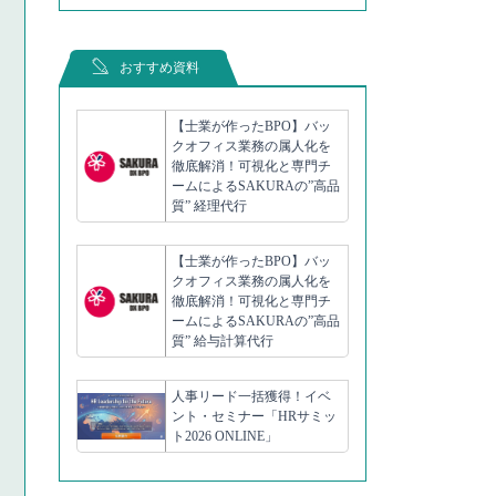
おすすめ資料
【士業が作ったBPO】バッ
クオフィス業務の属人化を
徹底解消！可視化と専門チ
ームによるSAKURAの”高品
質” 経理代行
【士業が作ったBPO】バッ
クオフィス業務の属人化を
徹底解消！可視化と専門チ
ームによるSAKURAの”高品
質” 給与計算代行
人事リード一括獲得！イベ
ント・セミナー「HRサミッ
ト2026 ONLINE」