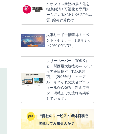
クオフィス業務の属人化を
徹底解消！可視化と専門チ
ームによるSAKURAの”高品
質” 給与計算代行
人事リード一括獲得！イベ
ント・セミナー「HRサミッ
ト2026 ONLINE」
フリーペーパー「TOKK」
と、関西最大規模のwebメデ
ィアを目指す「TOKK関
西」（2025年リニューア
ル）それぞれの読者プロフ
ィールから強み、料金プラ
ン、掲載までの流れも掲載
しています。
“御社のサービス・媒体資料を
掲載してみませんか？”