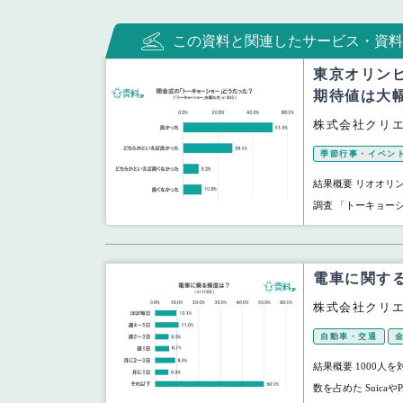
この資料と関連したサービス・資料
東京オリン
期待値は大
株式会社クリ
季節行事・イベン
結果概要 リオオリ
調査 「トーキョーシ
電車に関す
株式会社クリ
自動車・交通
結果概要 1000
数を占めた Suica