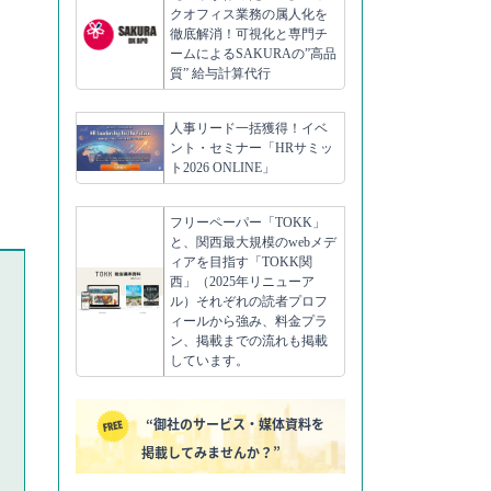
クオフィス業務の属人化を
徹底解消！可視化と専門チ
ームによるSAKURAの”高品
質” 給与計算代行
人事リード一括獲得！イベ
ント・セミナー「HRサミッ
ト2026 ONLINE」
フリーペーパー「TOKK」
と、関西最大規模のwebメデ
ィアを目指す「TOKK関
西」（2025年リニューア
ル）それぞれの読者プロフ
ィールから強み、料金プラ
ン、掲載までの流れも掲載
しています。
“御社のサービス・媒体資料を
掲載してみませんか？”