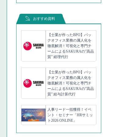
おすすめ資料
【士業が作ったBPO】バッ
クオフィス業務の属人化を
徹底解消！可視化と専門チ
ームによるSAKURAの”高品
質” 経理代行
【士業が作ったBPO】バッ
クオフィス業務の属人化を
徹底解消！可視化と専門チ
ームによるSAKURAの”高品
質” 給与計算代行
人事リード一括獲得！イベ
ント・セミナー「HRサミッ
ト2026 ONLINE」