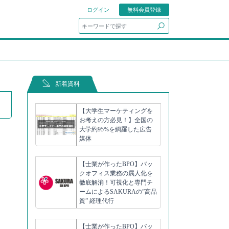
ログイン
無料会員登録
search
新着資料
【大学生マーケティングを
お考えの方必見！】全国の
大学約95%を網羅した広告
媒体
【士業が作ったBPO】バッ
）
クオフィス業務の属人化を
徹底解消！可視化と専門チ
ームによるSAKURAの”高品
質” 経理代行
【士業が作ったBPO】バッ