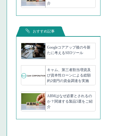
介
おすすめ記事
Googleコアアップ後の今新
たに考えるSEOツール
キャム、第三者割当増資及
び資本性ローンによる総額
約2億円の資金調達を実施
ABMはなぜ必要とされるの
か？関連する製品5選をご紹
介