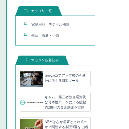
カテゴリ一覧
家庭用品・デジタル機器
生活・流通・小売
マガジン新着記事
Googleコアアップ後の今新
たに考えるSEOツール
キャム、第三者割当増資及
び資本性ローンによる総額
約2億円の資金調達を実施
ABMはなぜ必要とされるの
か？関連する製品5選をご紹