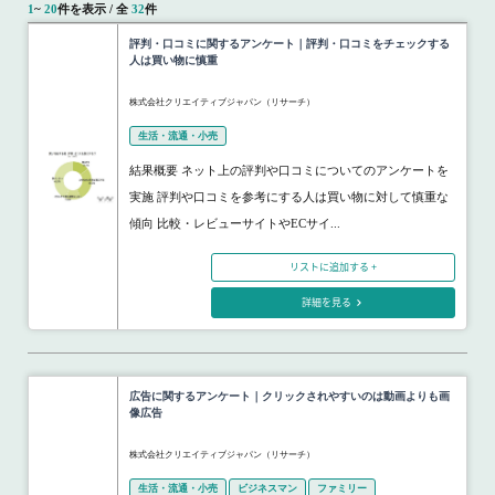
1
~
20
件を表示 / 全
32
件
評判・口コミに関するアンケート｜評判・口コミをチェックする
人は買い物に慎重
株式会社クリエイティブジャパン（リサーチ）
生活・流通・小売
結果概要 ネット上の評判や口コミについてのアンケートを
実施 評判や口コミを参考にする人は買い物に対して慎重な
傾向 比較・レビューサイトやECサイ...
リストに追加する +
詳細を見る
広告に関するアンケート｜クリックされやすいのは動画よりも画
像広告
株式会社クリエイティブジャパン（リサーチ）
生活・流通・小売
ビジネスマン
ファミリー