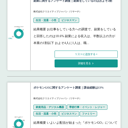
副業に関するアンケート調査｜副業をしているのはおよそ2割
株式会社クリエイティブジャパン（リサーチ）
生活・流通・小売
ビジネスマン
結果概要 お仕事をしている方への調査で、副業をしている
と回答したのは18.6% 副業による収入は、半数以上の方が
本業の1割以下 およそ4人に1人は、職...
リストに追加する +
詳細を見る
ポケモンGOに関するアンケート調査｜課金経験は13%
株式会社クリエイティブジャパン（リサーチ）
家庭用品・デジタル機器
季節行事・イベント・レジャー
生活・流通・小売
ビジネスマン
ファミリー
結果概要 いよいよ配信が始まった『ポケモンGO』について