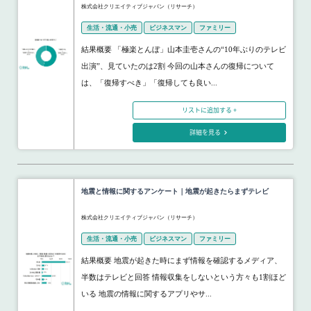
株式会社クリエイティブジャパン（リサーチ）
生活・流通・小売
ビジネスマン
ファミリー
結果概要 「極楽とんぼ」山本圭壱さんの“10年ぶりのテレビ
出演”、見ていたのは2割 今回の山本さんの復帰について
は、「復帰すべき」「復帰しても良い...
リストに追加する +
詳細を見る
地震と情報に関するアンケート｜地震が起きたらまずテレビ
株式会社クリエイティブジャパン（リサーチ）
生活・流通・小売
ビジネスマン
ファミリー
結果概要 地震が起きた時にまず情報を確認するメディア、
半数はテレビと回答 情報収集をしないという方々も1割ほど
いる 地震の情報に関するアプリやサ...