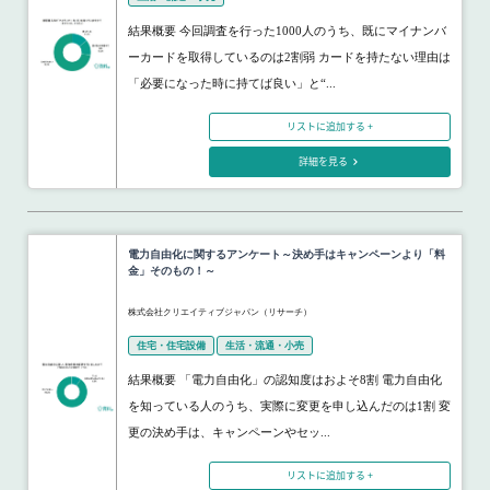
結果概要 今回調査を行った1000人のうち、既にマイナンバ
ーカードを取得しているのは2割弱 カードを持たない理由は
「必要になった時に持てば良い」と“...
リストに追加する +
詳細を見る
電力自由化に関するアンケート～決め手はキャンペーンより「料
金」そのもの！～
株式会社クリエイティブジャパン（リサーチ）
住宅・住宅設備
生活・流通・小売
結果概要 「電力自由化」の認知度はおよそ8割 電力自由化
を知っている人のうち、実際に変更を申し込んだのは1割 変
更の決め手は、キャンペーンやセッ...
リストに追加する +