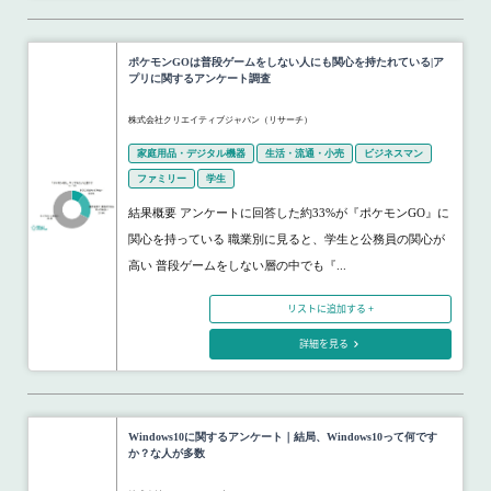
ポケモンGOは普段ゲームをしない人にも関心を持たれている|ア
プリに関するアンケート調査
株式会社クリエイティブジャパン（リサーチ）
家庭用品・デジタル機器
生活・流通・小売
ビジネスマン
ファミリー
学生
結果概要 アンケートに回答した約33%が『ポケモンGO』に
関心を持っている 職業別に見ると、学生と公務員の関心が
高い 普段ゲームをしない層の中でも『...
リストに追加する +
詳細を見る
Windows10に関するアンケート｜結局、Windows10って何です
か？な人が多数