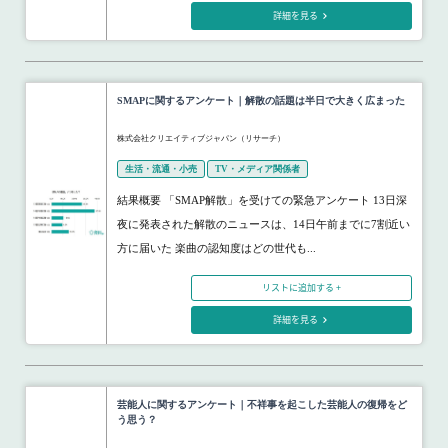
詳細を見る
SMAPに関するアンケート｜解散の話題は半日で大きく広まった
株式会社クリエイティブジャパン（リサーチ）
生活・流通・小売
TV・メディア関係者
結果概要 「SMAP解散」を受けての緊急アンケート 13日深
夜に発表された解散のニュースは、14日午前までに7割近い
方に届いた 楽曲の認知度はどの世代も...
リストに追加する +
詳細を見る
芸能人に関するアンケート｜不祥事を起こした芸能人の復帰をど
う思う？