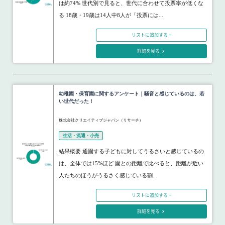
は約74% 世代別で見ると、世代に合わせて投票率が低くな
る 18歳・19歳は14人中8人が「投票には...
リストに追加する +
詳細を見る
幼稚園・保育園に関するアンケート｜騒音と感じているのは、若
い世代だった！
株式会社クリエイティブジャパン（リサーチ）
生活・流通・小売
結果概要 通園する子どもに対してうるさいと感じているの
は、全体では15%ほど 園との距離で比べると、距離が近い
人たちのほうがうるさく感じている割...
リストに追加する +
詳細を見る