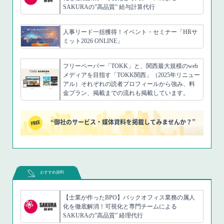
SAKURAの”高品質” 給与計算代行
人事リード一括獲得！イベント・セミナー「HRサ
ミット2026 ONLINE」
フリーペーパー「TOKK」と、関西最大規模のweb
メディアを目指す「TOKK関西」（2025年リニュー
アル）それぞれの読者プロフィールから強み、料
金プラン、掲載までの流れも掲載しています。
“御社のサービス・媒体資料を掲載してみませんか？”
おすすめ資料
【士業が作ったBPO】バックオフィス業務の属人
化を徹底解消！可視化と専門チームによる
SAKURAの”高品質” 経理代行