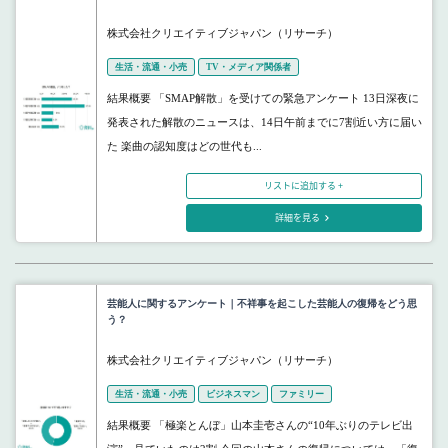
株式会社クリエイティブジャパン（リサーチ）
生活・流通・小売
TV・メディア関係者
結果概要 「SMAP解散」を受けての緊急アンケート 13日深夜に
発表された解散のニュースは、14日午前までに7割近い方に届い
た 楽曲の認知度はどの世代も...
リストに追加する +
詳細を見る
芸能人に関するアンケート｜不祥事を起こした芸能人の復帰をどう思
う？
株式会社クリエイティブジャパン（リサーチ）
生活・流通・小売
ビジネスマン
ファミリー
結果概要 「極楽とんぼ」山本圭壱さんの“10年ぶりのテレビ出