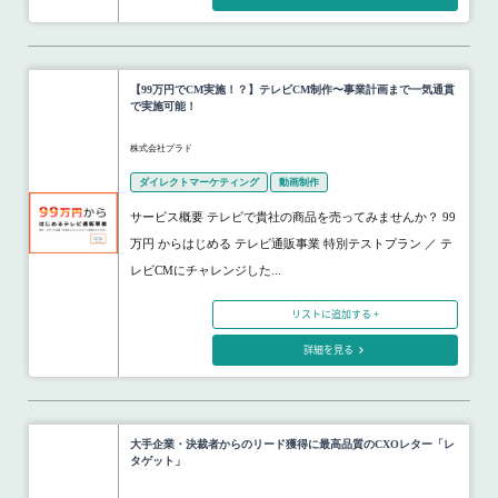
【99万円でCM実施！？】テレビCM制作〜事業計画まで一気通貫
で実施可能！
株式会社プラド
ダイレクトマーケティング
動画制作
サービス概要 テレビで貴社の商品を売ってみませんか？ 99
万円 からはじめる テレビ通販事業 特別テストプラン ／ テ
レビCMにチャレンジした...
リストに追加する +
詳細を見る
大手企業・決裁者からのリード獲得に最高品質のCXOレター「レ
タゲット」