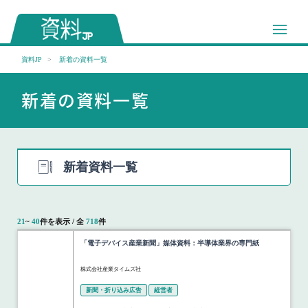
資料JP
新着の資料一覧
新着の資料一覧
新着資料一覧
21
~
40
件を表示 / 全
718
件
「電子デバイス産業新聞」媒体資料：半導体業界の専門紙
株式会社産業タイムズ社
新聞・折り込み広告
経営者