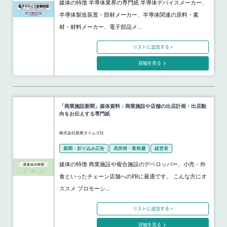
媒体の特徴 半導体業界の専門紙 半導体デバイスメーカー、
半導体製造装置・部材メーカー、半導体関連の原料・素
材・材料メーカー、電子部品メ...
リストに追加する +
詳細を見る
「商業施設新聞」媒体資料：商業施設や店舗の出店計画・出店動
向をお伝えする専門紙
株式会社産業タイムズ社
新聞・折り込み広告
高所得・富裕層
経営者
媒体の特徴 商業施設や複合施設のデベロッパー、小売・外
食といったチェーン店舗へのPRに最適です。 こんな方にオ
ススメ プロモーシ...
リストに追加する +
詳細を見る