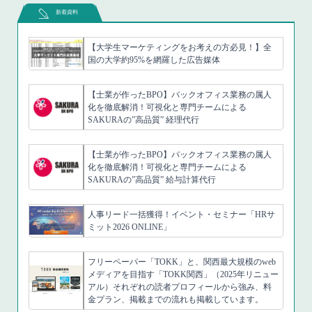
新着資料
【大学生マーケティングをお考えの方必見！】全
国の大学約95%を網羅した広告媒体
【士業が作ったBPO】バックオフィス業務の属人
化を徹底解消！可視化と専門チームによる
SAKURAの”高品質” 経理代行
【士業が作ったBPO】バックオフィス業務の属人
化を徹底解消！可視化と専門チームによる
SAKURAの”高品質” 給与計算代行
人事リード一括獲得！イベント・セミナー「HRサ
ミット2026 ONLINE」
フリーペーパー「TOKK」と、関西最大規模のweb
メディアを目指す「TOKK関西」（2025年リニュー
アル）それぞれの読者プロフィールから強み、料
金プラン、掲載までの流れも掲載しています。