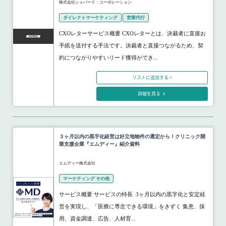
株式会社シェパード・コーポレーション
ダイレクトマーケティング
営業代行
CXOレターサービス概要 CXOレターとは、決裁者に直接お
手紙を送付する手法です。決裁者と直接つながるため、契
約につながりやすいリード獲得ができ...
リストに追加する +
詳細を見る
３ヶ月以内の黒字化経営は好立地物件の選定から！クリニック開
業支援企業『エムディー』紹介資料
エムディー株式会社
マーケティング その他
サービス概要 サービスの特長 3ヶ月以内の黒字化と安定経
営を実現し、「医療に専念できる環境」をきずく 集患、採
用、資金調達、広告、人材育...