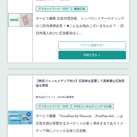
アドネットワーク・DSP
動画広告
サービス概要 広告代理店様、インバウンドマーケティング
のご担当者様必見！ ■こんなお悩みございませんか？ ・訪
日外国人向けに広告配信をし...
リストに追加する +
詳細を見る
【特定ジャンルメディア向け】広告枠を設置して高単価な広告収
益を実現
株式会社クライド FreePass事業部
アドネットワーク・DSP
WEBコンサルティング その他
サービス概要 『FreeaPass Ad Network （FreePass Ad）』は
広告主様が意図するターゲットが多く滞在するであろうメ
ディア様にジャンルを絞り広告配...