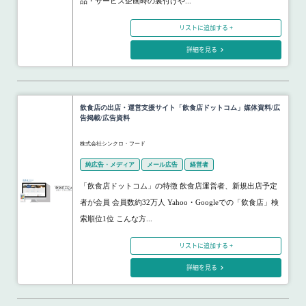
品・サービス企画時の裏付けや...
リストに追加する +
詳細を見る
飲食店の出店・運営支援サイト「飲食店ドットコム」媒体資料/広
告掲載/広告資料
株式会社シンクロ・フード
純広告・メディア
メール広告
経営者
「飲食店ドットコム」の特徴 飲食店運営者、新規出店予定
者が会員 会員数約32万人 Yahoo・Googleでの「飲食店」検
索順位1位 こんな方...
リストに追加する +
詳細を見る