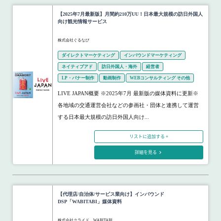
【2025年7月最新版】月間約210万UU！日本最大規模の訪日外国人
向け観光情報サービス
株式会社ぐるなび
ダイレクトマーケティング
インバウンドマーケティング
ネイティブアド
訪日外国人・海外
経営者
LP・バナー制作
動画制作
WEBコンサルティング その他
LIVE JAPAN概要 ※2025年7月 最新版の媒体資料に更新※
各地域の交通運営会社などの参画社・団体と連携して運営
する日本最大規模の訪日外国人向け...
リストに追加する +
詳細を見る
【代理店/自治体/サービス業向け】インバウンド
DSP「WABITABI」媒体資料
株式会社クライド WABITABI