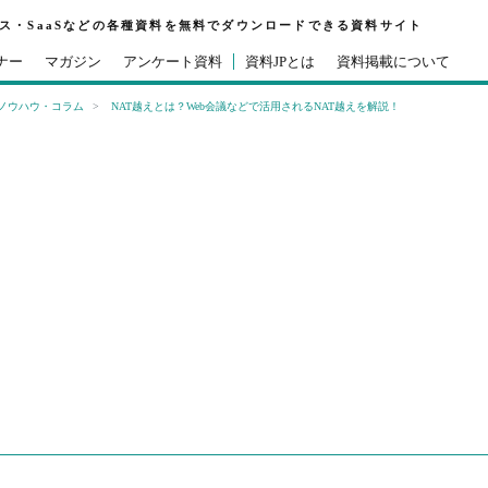
ビス・SaaSなどの各種資料を無料でダウンロードできる資料サイト
ナー
マガジン
アンケート資料
資料JPとは
資料掲載について
ノウハウ・コラム
NAT越えとは？Web会議などで活用されるNAT越えを解説！