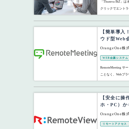
「Thumva Bi
クリックでエントラ
【簡単導入
ウド型Web
OrangeOne
WEB会議システム
RemoteMeetin
ことなく、Webブラ
【安全に操
ホ・PC）か
OrangeOne
リモートアクセス