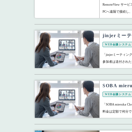
RemoteView 
PCへ遠隔で接続し
jinjer
WEB会議システム
「jinjerミーテ
参加者は送付された
SOBA mi
WEB会議システム
「SOBA mieru
料金は定額で何分で