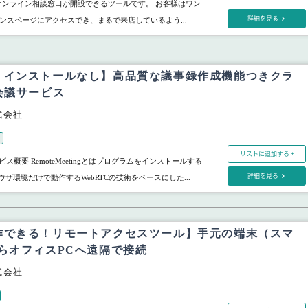
Z」はオンライン相談窓口が開設できるツールです。 お客様はワン
詳細を見る
ンスページにアクセスでき、まるで来店しているよう...
！インストールなし】高品質な議事録作成機能つきクラ
会議サービス
株式会社
リストに追加する +
g サービス概要 RemoteMeetingとはプログラムをインストールする
詳細を見る
ウザ環境だけで動作するWebRTCの技術をベースにした...
作できる！リモートアクセスツール】手元の端末（スマ
らオフィスPCへ遠隔で接続
株式会社