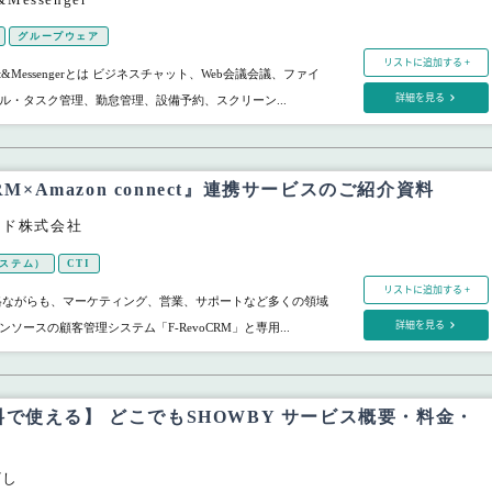
グループウェア
リストに追加する +
t&Messengerとは ビジネスチャット、Web会議会議、ファイ
詳細を見る
ル・タスク管理、勤怠管理、設備予約、スクリーン...
CRM×Amazon connect』連携サービスのご紹介資料
ード株式会社
システム）
CTI
リストに追加する +
格ながらも、マーケティング、営業、サポートなど多くの領域
詳細を見る
ソースの顧客管理システム「F-RevoCRM」と専用...
で使える】 どこでもSHOWBY サービス概要・料金・
ざし