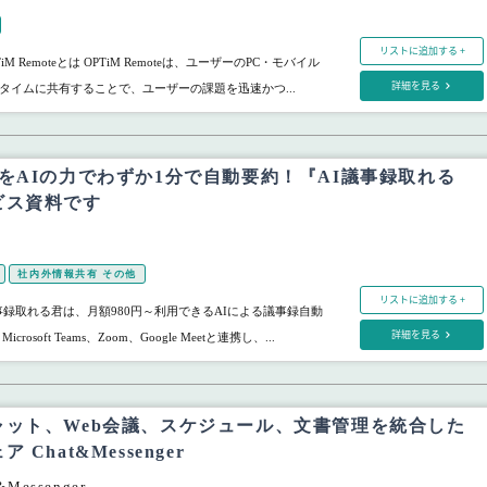
リストに追加する +
M Remoteとは OPTiM Remoteは、ユーザーのPC・モバイル
詳細を見る
タイムに共有することで、ユーザーの課題を迅速かつ...
をAIの力でわずか1分で自動要約！『AI議事録取れる
ビス資料です
社内外情報共有 その他
リストに追加する +
事録取れる君は、月額980円～利用できるAIによる議事録自動
詳細を見る
osoft Teams、Zoom、Google Meetと連携し、...
ャット、Web会議、スケジュール、文書管理を統合した
Chat&Messenger
Messenger