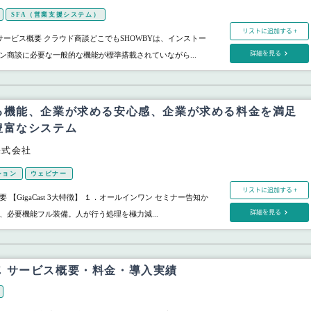
SFA（営業支援システム）
リストに追加する +
 サービス概要 クラウド商談どこでもSHOWBYは、インストー
詳細を見る
ン商談に必要な一般的な機能が標準搭載されていながら...
る機能、企業が求める安心感、企業が求める料金を満足
豊富なシステム
株式会社
ション
ウェビナー
リストに追加する +
ス概要 【GigaCast 3大特徴】 １．オールインワン セミナー告知か
詳細を見る
、必要機能フル装備。人が行う処理を極力減...
BiZ サービス概要・料金・導入実績