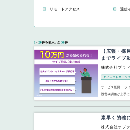
リモートアクセス
通信イ
1
~
20
件を表示 / 全
59
件
【広報・採
までライブ
株式会社プラ
ダイレクトマーケ
サービス概要 ・ラ
設営や調整が上手に
素早く的確に
株式会社オプ