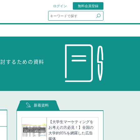
ログイン
無料会員登録
search
検討するための資料
新着資料
【大学生マーケティングを
お考えの方必見！】全国の
大学約95%を網羅した広告
媒体