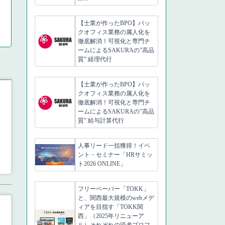
【士業が作ったBPO】バッ
クオフィス業務の属人化を
徹底解消！可視化と専門チ
ームによるSAKURAの”高品
質” 経理代行
【士業が作ったBPO】バッ
クオフィス業務の属人化を
徹底解消！可視化と専門チ
ームによるSAKURAの”高品
質” 給与計算代行
人事リード一括獲得！イベ
ント・セミナー「HRサミッ
ト2026 ONLINE」
フリーペーパー「TOKK」
と、関西最大規模のwebメデ
ィアを目指す「TOKK関
西」（2025年リニューア
ル）それぞれの読者プロフ