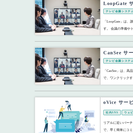
LoopGa
テレビ会議システ
「LoopGate」
す。 会議の準備や
CanSee
テレビ会議システ
「CanSee」は、
で、ワンクリックす
oVice 
社内SNS
ウェ
リアルに近いバーチ
で、早く簡単にコミ