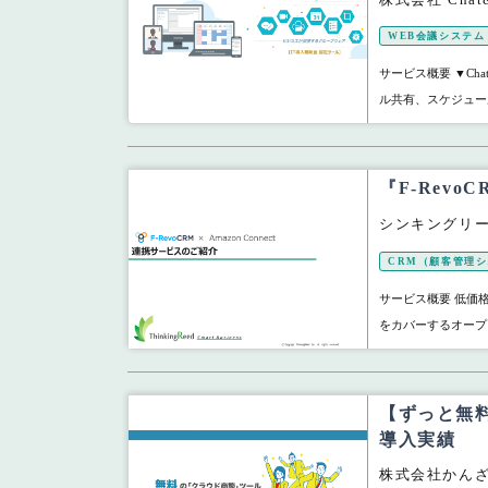
WEB会議システム
サービス概要 ▼Cha
ル共有、スケジュー
『F-Revo
シンキングリ
CRM（顧客管理
サービス概要 低価
をカバーするオープン
【ずっと無料
導入実績
株式会社かん