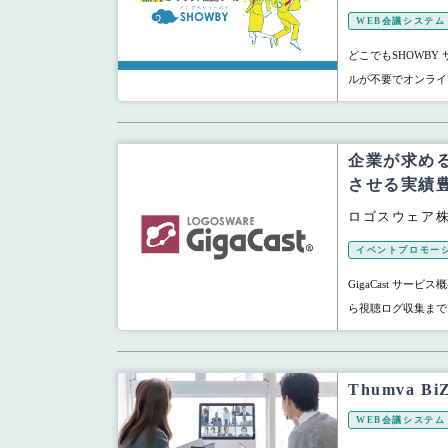
WEB会議システム
どこでもSHOWBY
ルが不要でオンライ
企業が求め
させる実績
ロゴスウェア
イベントプロモー
GigaCast サービ
ら視聴ログ収集まで
Thumva 
WEB会議システム